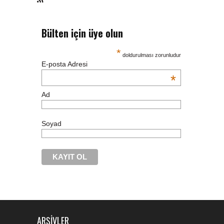
Bülten için üye olun
*
doldurulması zorunludur
E-posta Adresi
*
Ad
Soyad
ARŞIVLER
nike