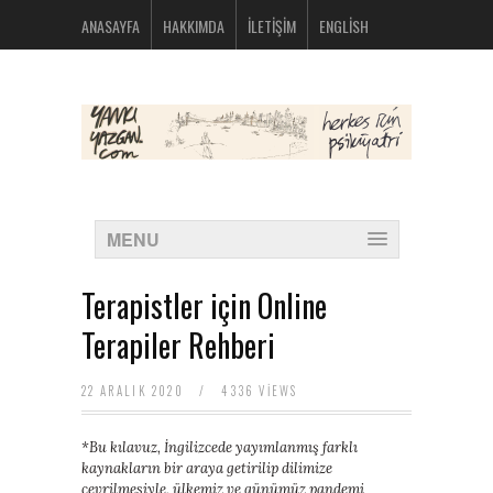
bolsos
ANASAYFA
HAKKIMDA
İLETIŞIM
ENGLISH
michael
kors
nike
huarache
baratas
montblanc
boligrafos
nike
outlet
polos
MENU
ralph
lauren
baratos
Terapistler için Online
oakley
baratas
Terapiler Rehberi
michael
kors
bolsos
22 ARALIK 2020
/
4336 VIEWS
new
balance
*Bu kılavuz, İngilizcede yayımlanmış farklı
574
kaynakların bir araya getirilip dilimize
new
çevrilmesiyle, ülkemiz ve günümüz pandemi
balance