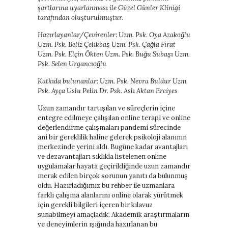
şartlarına uyarlanması ile Güzel Günler Kliniği
baratas
tarafından oluşturulmuştur.
boligrafos
montblanc
Hazırlayanlar/Çevirenler: Uzm. Psk. Oya Azakoğlu
nike
Uzm. Psk. Beliz Çelikbaş Uzm. Psk. Çağla Fırat
air
Uzm. Psk. Elçin Ökten Uzm. Psk. Buğu Subaşı Uzm.
force
Psk. Selen Urgancıoğlu
baratas
polo
Katkıda bulunanlar: Uzm. Psk. Nevra Buldur Uzm.
ralph
Psk. Ayça Uslu Pelin Dr. Psk. Aslı Aktan Erciyes
lauren
baratos
Uzun zamandır tartışılan ve süreçlerin içine
nike
entegre edilmeye çalışılan online terapi ve online
air
değerlendirme çalışmaları pandemi sürecinde
force
ani bir gereklilik haline gelerek psikoloji alanının
1
merkezinde yerini aldı. Bugüne kadar avantajları
nike
ve dezavantajları sıklıkla listelenen online
huarache
uygulamalar hayata geçirildiğinde uzun zamandır
merak edilen birçok sorunun yanıtı da bulunmuş
oldu. Hazırladığımız bu rehber ile uzmanlara
farklı çalışma alanlarını online olarak yürütmek
için gerekli bilgileri içeren bir kılavuz
sunabilmeyi amaçladık. Akademik araştırmaların
ve deneyimlerin ışığında hazırlanan bu