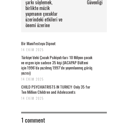
şarkı söylemek,
Güvenliği
birlikte müzik
yapmanın çocuklar
üzerindeki etkileri ve
önemi üzerine
Bir Manifestoya Dipnot
14 EKIM 2025
Türkiye’deki Çocuk Psikiyatrları: 10 Milyon çocuk
ve ergen için sadece 35 kişi (IACAPAP Bülteni
için 1996’da yazılmış 1997’de yayımlanmış görüş
yazısı)
14 EKIM 2025
CHILD PSYCHIATRISTS IN TURKEY: Only 35 for
Ten Million Children and Adolescents
14 EKIM 2025
1 comment