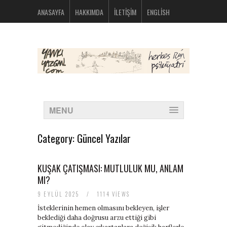
bolsos
ANASAYFA
HAKKIMDA
İLETIŞIM
ENGLISH
michael
kors
nike
huarache
baratas
montblanc
boligrafos
nike
outlet
polos
MENU
ralph
lauren
baratos
Category:
Güncel Yazılar
oakley
baratas
michael
KUŞAK ÇATIŞMASI: MUTLULUK MU, ANLAM
kors
MI?
bolsos
new
9 EYLÜL 2025
/
1114 VIEWS
balance
574
İsteklerinin hemen olmasını bekleyen, işler
new
beklediği daha doğrusu arzu ettiği gibi
balance