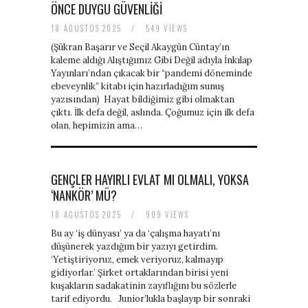
ÖNCE DUYGU GÜVENLIĞI
18 AĞUSTOS 2025
/
549 VIEWS
(Şükran Başarır ve Seçil Akaygün Cüntay’ın
kaleme aldığı Alıştığımız Gibi Değil adıyla İnkılap
Yayınları’ndan çıkacak bir “pandemi döneminde
ebeveynlik” kitabı için hazırladığım sunuş
yazısından) Hayat bildiğimiz gibi olmaktan
çıktı. İlk defa değil, aslında. Çoğumuz için ilk defa
olan, hepimizin ama…
GENÇLER HAYIRLI EVLAT MI OLMALI, YOKSA
‘NANKÖR’ MÜ?
18 AĞUSTOS 2025
/
909 VIEWS
Bu ay ‘iş dünyası’ ya da ‘çalışma hayatı’nı
düşünerek yazdığım bir yazıyı getirdim.
‘Yetiştiriyoruz, emek veriyoruz, kalmayıp
gidiyorlar.’ Şirket ortaklarından birisi yeni
kuşakların sadakatinin zayıflığını bu sözlerle
tarif ediyordu. Junior’lukla başlayıp bir sonraki