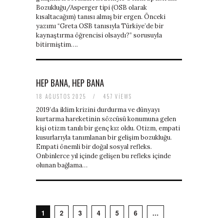
Bozukluğu/Asperger tipi (OSB olarak
kısaltacağım) tanısı almış bir ergen. Önceki
yazımı “Greta OSB tanısıyla Türkiye’de bir
kaynaştırma öğrencisi olsaydı?” sorusuyla
bitirmiştim….
HEP BANA, HEP BANA
18 AĞUSTOS 2025
/
457 VIEWS
2019’da iklim krizini durdurma ve dünyayı
kurtarma hareketinin sözcüsü konumuna gelen
kişi otizm tanılı bir genç kız oldu. Otizm, empati
kusurlarıyla tanımlanan bir gelişim bozukluğu.
Empati önemli bir doğal sosyal refleks.
Onbinlerce yıl içinde gelişen bu refleks içinde
olunan bağlama…
1
2
3
4
5
6
…