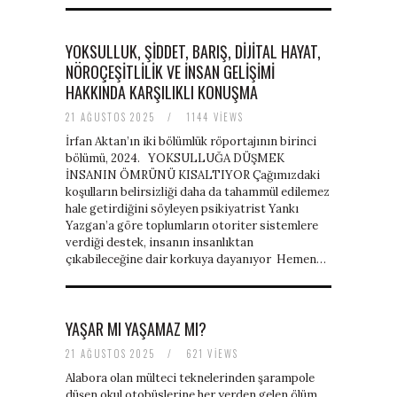
YOKSULLUK, ŞIDDET, BARIŞ, DIJITAL HAYAT,
NÖROÇEŞITLILIK VE INSAN GELIŞIMI
HAKKINDA KARŞILIKLI KONUŞMA
21 AĞUSTOS 2025
/
1144 VIEWS
İrfan Aktan’ın iki bölümlük röportajının birinci
bölümü, 2024. YOKSULLUĞA DÜŞMEK
İNSANIN ÖMRÜNÜ KISALTIYOR Çağımızdaki
koşulların belirsizliği daha da tahammül edilemez
hale getirdiğini söyleyen psikiyatrist Yankı
Yazgan’a göre toplumların otoriter sistemlere
verdiği destek, insanın insanlıktan
çıkabileceğine dair korkuya dayanıyor Hemen…
YAŞAR MI YAŞAMAZ MI?
21 AĞUSTOS 2025
/
621 VIEWS
Alabora olan mülteci teknelerinden şarampole
düşen okul otobüslerine her yerden gelen ölüm