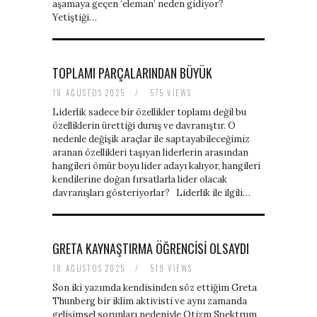
aşamaya geçen ‘eleman’ neden gidiyor?
Yetiştiği…
TOPLAMI PARÇALARINDAN BÜYÜK
18 AĞUSTOS 2025
/
575 VIEWS
Liderlik sadece bir özellikler toplamı değil bu
özelliklerin ürettiği duruş ve davranıştır. O
nedenle değişik araçlar ile saptayabileceğimiz
aranan özellikleri taşıyan liderlerin arasından
hangileri ömür boyu lider adayı kalıyor, hangileri
kendilerine doğan fırsatlarla lider olacak
davranışları gösteriyorlar? Liderlik ile ilgili…
GRETA KAYNAŞTIRMA ÖĞRENCISI OLSAYDI
18 AĞUSTOS 2025
/
519 VIEWS
Son iki yazımda kendisinden söz ettiğim Greta
Thunberg bir iklim aktivisti ve aynı zamanda
gelişimsel sorunları nedeniyle Otizm Spektrum