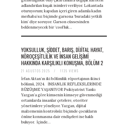
gitmediğinde olay çıkartanlara değişik harflerle
baratas
adlandırılan kuşak isimleri veriliyor. Lokantada
boligrafos
oturuyorum; kapıdan içeri giren adamla kadın
montblanc
merhaba’sız biçimde garsona ‘buradaki yetkili
nike
kim’ diye soruyor. Garson cüssesinden
air
beklenmeyecek bir ‘cool’luk…
force
baratas
polo
ralph
YOKSULLUK, ŞIDDET, BARIŞ, DIJITAL HAYAT,
lauren
NÖROÇEŞITLILIK VE INSAN GELIŞIMI
baratos
HAKKINDA KARŞILIKLI KONUŞMA, BÖLÜM 2
nike
air
21 AĞUSTOS 2025
/
1135 VIEWS
force
İrfan Aktan’ın iki bölümlük röportajının ikinci
1
bölümü, 2024. İNSANLIK REFLEKSLERİNDE
nike
BÜZÜŞME YAŞANIYOR Psikiyatrist Yankı
huarache
Yazgan’a göre kimsenin kimseye güvenmediği
ortamlarda insanlar çetelere, otoriter
yönetimlere yöneliyor. Yazgan, dijital
malzemenin kontrolsüz biçimde çocukların
önüne konmasına dair endişeleri ise haklı
buluyor. İçinde…