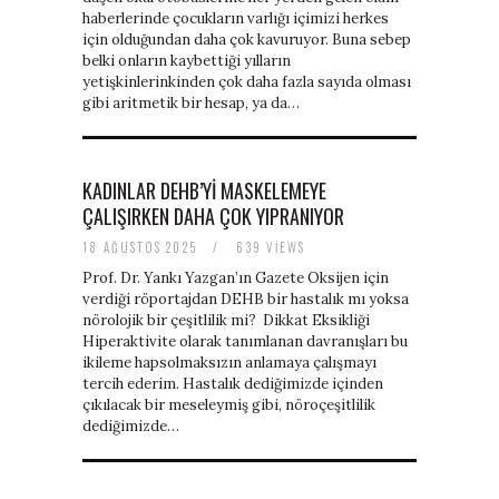
haberlerinde çocukların varlığı içimizi herkes
için olduğundan daha çok kavuruyor. Buna sebep
belki onların kaybettiği yılların
yetişkinlerinkinden çok daha fazla sayıda olması
gibi aritmetik bir hesap, ya da…
KADINLAR DEHB’Yİ MASKELEMEYE
ÇALIŞIRKEN DAHA ÇOK YIPRANIYOR
18 AĞUSTOS 2025
/
639 VIEWS
Prof. Dr. Yankı Yazgan’ın Gazete Oksijen için
verdiği röportajdan DEHB bir hastalık mı yoksa
nörolojik bir çeşitlilik mi? Dikkat Eksikliği
Hiperaktivite olarak tanımlanan davranışları bu
ikileme hapsolmaksızın anlamaya çalışmayı
tercih ederim. Hastalık dediğimizde içinden
çıkılacak bir meseleymiş gibi, nöroçeşitlilik
dediğimizde…