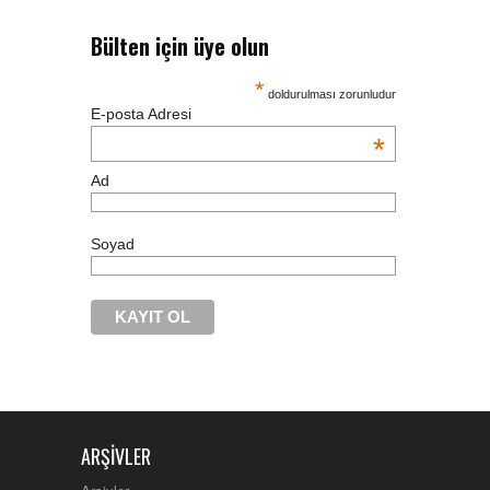
Bülten için üye olun
*
doldurulması zorunludur
E-posta Adresi
*
Ad
Soyad
ARŞIVLER
nike
air