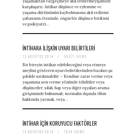
yaşamaktan vazgeçmeye akıl erdiremeyişimizle
baratas
karşılaşırız. İntihar düşünce ve eylemine ve
boligrafos
yaşama dürtüsünün kaybolmasına akıl erdirme
montblanc
çabasının ötesinde, engin bir düşünce birikimi
nike
ve psikiyatri…
air
force
baratas
polo
İNTIHARA İLIŞKIN UYARI BELIRTILERI
ralph
13 AĞUSTOS 2014
/
59877 VIEWS
lauren
baratos
Bir bireyin intihar edebileceğini veya etmeye
nike
meylini gösteren uyarı belirtilerinden bazıları şu
air
şekilde sıralanabilir: – Kendine zarar verme veya
force
yaşamına son verme yönünde tehditler veya
1
düşünceler; silah, hap veya diğer eşyaları arama
nike
girişiminde bulunmak; normalin dışında ölüm
huarache
hakkında yazmak, veya…
İNTIHAR IÇIN KORUYUCU FAKTÖRLER
13 AĞUSTOS 2014
/
7634 VIEWS