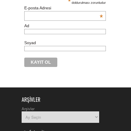
*
doldurulması zorunludur
E-posta Adresi
*
Ad
Soyad
ARŞIVLER
nike
air
Arşivler
max
pas
cher
michael