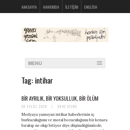
bolsos
ANASAYFA
HAKKIMDA
İLETIŞIM
ENGLISH
michael
kors
nike
huarache
baratas
montblanc
boligrafos
nike
outlet
polos
MENU
ralph
lauren
baratos
Tag:
intihar
oakley
baratas
michael
kors
BIR AYRILIK, BIR YOKSULLUK, BIR ÖLÜM
bolsos
28 EYLÜL 2020
/
5842 VIEWS
new
balance
Medyaya yansıyan intihar haberlerinin iç
574
burkuculuğunu ve moral bozuculuğunu bir kenara
new
bırakıp ne olup bitiyor diye düşündüğümüzde,
balance