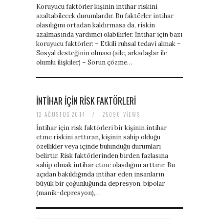
Koruyucu faktörler kişinin intihar riskini
azaltabilecek durumlardır. Bu faktörler intihar
olasılığını ortadan kaldırmasa da, riskin
azalmasında yardımcı olabilirler. İntihar için bazı
koruyucu faktörler: – Etkili ruhsal tedavi almak –
Sosyal desteğinin olması (aile, arkadaşlar ile
olumlu ilişkiler) – Sorun çözme…
İNTIHAR IÇIN RISK FAKTÖRLERI
12 AĞUSTOS 2014
/
25090 VIEWS
İntihar için risk faktörleri bir kişinin intihar
etme riskini arttıran, kişinin sahip olduğu
özellikler veya içinde bulunduğu durumları
belirtir. Risk faktörlerinden birden fazlasına
sahip olmak intihar etme olasılığını arttırır. Bu
açıdan bakıldığında intihar eden insanların
büyük bir çoğunluğunda depresyon, bipolar
(manik-depresyon),…