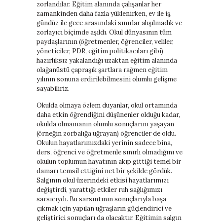
zorlandılar. Eğitim alanında çalışanlar her
zamankinden daha fazla yüklenirken, ev ile iş,
gündüz ile gece arasındaki sınırlar alışılmadık ve
zorlayıcı biçimde aşıldı. Okul dünyasının tüm
paydaşlarının (öğretmenler, öğrenciler, veliler,
yöneticiler, PDR, eğitim politikacıları gibi)
hazırlıksız yakalandığı uzaktan eğitim alanında
olağanüstü çapraşık şartlara rağmen eğitim
yılının sonuna erdirilebilmesini olumlu gelişme
sayabiliriz.
Okulda olmaya özlem duyanlar, okul ortamında
daha etkin öğrendiğini düşünenler olduğu kadar,
okulda olmamanın olumlu sonuçlarını yaşayan
(örneğin zorbalığa uğrayan) öğrenciler de oldu.
Okulun hayatlarımızdaki yerinin sadece bina,
ders, öğrenci ve öğretmenle sınırlı olmadığını ve
okulun toplumun hayatının akıp gittiği temel bir
damarı temsil ettiğini net bir şekilde gördük.
Salgının okul üzerindeki etkisi hayatlarımızı
değiştirdi, yarattığı etkiler ruh sağlığımızı
sarsıcıydı. Bu sarsıntının sonuçlarıyla başa
çıkmak için yapılan uğraşların güçlendirici ve
geliştirici sonuçları da olacaktır. Eğitimin salgın