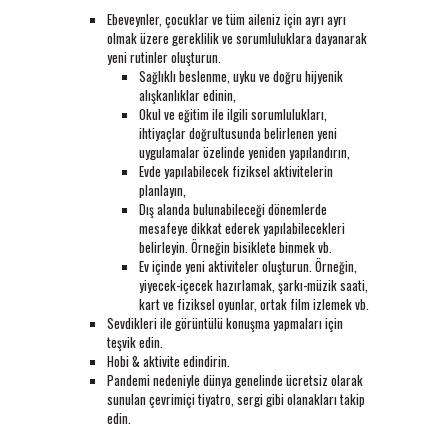
Ebeveynler, çocuklar ve tüm aileniz için ayrı ayrı
olmak üzere gereklilik ve sorumluluklara dayanarak
yeni rutinler oluşturun.
Sağlıklı beslenme, uyku ve doğru hijyenik
alışkanlıklar edinin,
Okul ve eğitim ile ilgili sorumlulukları,
ihtiyaçlar doğrultusunda belirlenen yeni
uygulamalar özelinde yeniden yapılandırın,
Evde yapılabilecek fiziksel aktivitelerin
planlayın,
Dış alanda bulunabileceği dönemlerde
mesafeye dikkat ederek yapılabilecekleri
belirleyin. Örneğin bisiklete binmek vb.
Ev içinde yeni aktiviteler oluşturun. Örneğin,
yiyecek-içecek hazırlamak, şarkı-müzik saati,
kart ve fiziksel oyunlar, ortak film izlemek vb.
Sevdikleri ile görüntülü konuşma yapmaları için
teşvik edin.
Hobi & aktivite edindirin.
Pandemi nedeniyle dünya genelinde ücretsiz olarak
sunulan çevrimiçi tiyatro, sergi gibi olanakları takip
edin.