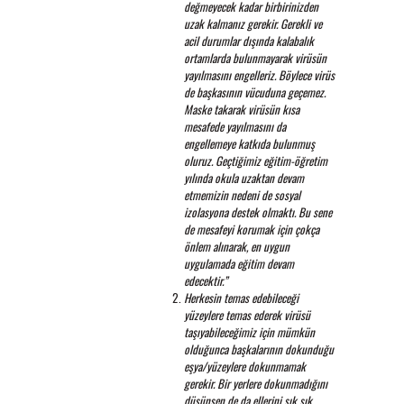
değmeyecek kadar birbirinizden
uzak kalmanız gerekir. Gerekli ve
acil durumlar dışında kalabalık
ortamlarda bulunmayarak virüsün
yayılmasını engelleriz. Böylece virüs
de başkasının vücuduna geçemez.
Maske takarak virüsün kısa
mesafede yayılmasını da
engellemeye katkıda bulunmuş
oluruz. Geçtiğimiz eğitim-öğretim
yılında okula uzaktan devam
etmemizin nedeni de sosyal
izolasyona destek olmaktı. Bu sene
de mesafeyi korumak için çokça
önlem alınarak, en uygun
uygulamada eğitim devam
edecektir.”
Herkesin temas edebileceği
yüzeylere temas ederek virüsü
taşıyabileceğimiz için mümkün
olduğunca başkalarının dokunduğu
eşya/yüzeylere dokunmamak
gerekir. Bir yerlere dokunmadığını
düşünsen de da ellerini sık sık