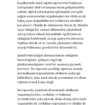
koşullarında nasıl yapılacağı üzerine başlayan
tartışmalar okul ortamının insan gelişimindeki
rolünü, dijital teknolojinin eğitimdeki yeri gibi
salgın sonrasındaki uygulamaları da etkileyecek
bakış açısı değişikliklerini tetikleyici nitelikler
kazanıyor. Olumlu ile olumsuzun, hayat ile ölümün
içiçe olduğu bir zaman diliminden çıkabilmek
için gereken ruhsal dayanıklılık ögelerinin ne
olduğunu belirlemek, uzayıp giden bu süreçten
toplum olarak en az zararla çıkmanın yollarını
arayıp bulmamız gereken bir dönemdeyiz.
Şimdi belirsizliğin duruma hakim olduğunu
hissettiğimiz, gidişatı öngörüp
planlayamadığımız yeni bir aşamaya geçmek
üzereyiz. Bu raporun yazıldığı Ağustos ayında
normalleşme kapsamında okulların açılacağı
bildiriliyor, ama nasıl olacak sorusunun cevabını
tahmin etmek kolay değil.
Bu raporda, pandemi döneminde okullarda
yaşanmış krizler, zorluklar ve bulunan
çözümlerden yola çıkarak okula dönüş sürecinde
yaşanabilecek zorlukları saptamayı ve okullar ile