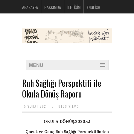
bolsos
ANASAYFA
HAKKIMDA
İLETIŞIM
ENGLISH
michael
kors
nike
huarache
baratas
montblanc
boligrafos
nike
outlet
polos
MENU
ralph
lauren
baratos
Ruh Sağlığı Perspektifi ile
oakley
baratas
Okula Dönüş Raporu
michael
kors
bolsos
15 ŞUBAT 2021
/
8159 VIEWS
new
balance
OKULA DÖNÜŞ.2020.v.1
574
new
Çocuk ve Genç Ruh Sağlığı Perspektifinden
balance