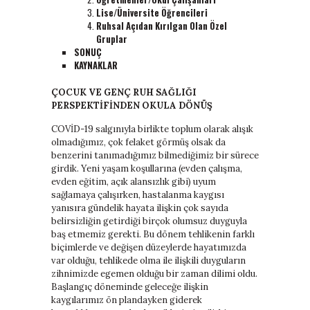
Lise/Üniversite Öğrencileri
Ruhsal Açıdan Kırılgan Olan Özel
Gruplar
SONUÇ
KAYNAKLAR
ÇOCUK VE GENÇ RUH SAĞLIĞI
PERSPEKTİFİNDEN OKULA DÖNÜŞ
COVİD-19 salgınıyla birlikte toplum olarak alışık
olmadığımız, çok felaket görmüş olsak da
benzerini tanımadığımız bilmediğimiz bir sürece
girdik. Yeni yaşam koşullarına (evden çalışma,
evden eğitim, açık alansızlık gibi) uyum
sağlamaya çalışırken, hastalanma kaygısı
yanısıra gündelik hayata ilişkin çok sayıda
belirsizliğin getirdiği birçok olumsuz duyguyla
baş etmemiz gerekti. Bu dönem tehlikenin farklı
biçimlerde ve değişen düzeylerde hayatımızda
var olduğu, tehlikede olma ile ilişkili duyguların
zihnimizde egemen olduğu bir zaman dilimi oldu.
Başlangıç döneminde geleceğe ilişkin
kaygılarımız ön plandayken giderek