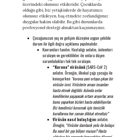
üzerindeki olumsuz etkileridir. Çocuklarda
olduğu gibi, biz yetişkinlerde de hayatımızı
olumsuz etkileyen, baş etmekte zorlandığımız
duygular hakim olabilir. Bu gibi durumlarda
profesyonel desteği almaktan kaçınmayınız.
Çocuğunuzun yaş ve gelişim düzeyine uygun şekilde
durum ile ilgili doğru açıklama yapılmalıdır.
Kavramları tanıtın. Hastalığı anlatın, önlemleri
sıralayın ve gereklilikler ile onlara düşen
sorumlulukları tek tek sıralayın.
“Korona” virüsünü
(SARS-CoV 2)
anlatın. Örneğin, ilkokul çağı çocuğu ile
konuşurken
“korona yeni ortaya çıkan bir
virüsün ismi. Virüslerin amacı insanları
hasta etmek değildir. Aslında onlar
kendilerine yaşayacak ortam arıyorlar, ama
bunu yaparken bizleri hasta edebiliyorlar.
Biz kendimizi korumak için temizlik
kurallarına her zaman dikkat etmeliyiz”
Virüsün nasıl bulaştığını
anlatın.
Örneğin, “Virüsler damlacık yolu ile bulaşır.
Bu nasıl bir şey biliyor musun? Hasta
olduğun bir zamanda hapşırdığın dönemi