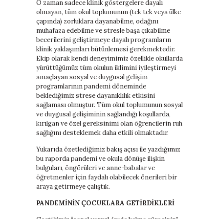
O zaman sadece klinik göstergelere dayalı
olmayan, tüm okul toplumunun (tek tek veya ülke
çapında) zorluklara dayanabilme, odağını
muhafaza edebilme ve stresle başa çıkabilme
becerilerini geliştirmeye dayalı programların
klinik yaklaşımları bütünlemesi gerekmektedir.
Ekip olarak kendi deneyimimiz özellikle okullarda
yürüttüğümüz tüm okulun iklimini iyileştirmeyi
amaçlayan sosyal ve duygusal gelişim
programlarının pandemi döneminde
beklediğimiz strese dayanıklılık etkisini
sağlaması olmuştur. Tüm okul toplumunun sosyal
ve duygusal gelişiminin sağlandığı koşullarda,
kırılgan ve özel gereksinimi olan öğrencilerin ruh
sağlığını desteklemek daha etkili olmaktadır.
Yukarıda özetlediğimiz bakış açısı ile yazdığımız
bu raporda pandemi ve okula dönüşe ilişkin
bulguları, öngörüleri ve anne-babalar ve
öğretmenler için faydalı olabilecek önerileri bir
araya getirmeye çalıştık.
PANDEMİNİN ÇOCUKLARA GETİRDİKLERİ