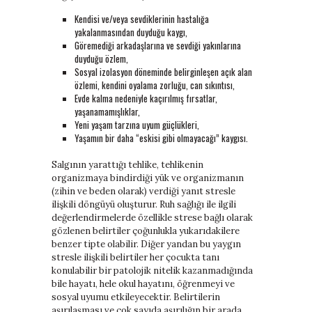
Kendisi ve/veya sevdiklerinin hastalığa
yakalanmasından duyduğu kaygı,
Göremediği arkadaşlarına ve sevdiği yakınlarına
duyduğu özlem,
Sosyal izolasyon döneminde belirginleşen açık alan
özlemi, kendini oyalama zorluğu, can sıkıntısı,
Evde kalma nedeniyle kaçırılmış fırsatlar,
yaşanamamışlıklar,
Yeni yaşam tarzına uyum güçlükleri,
Yaşamın bir daha “eskisi gibi olmayacağı” kaygısı.
Salgının yarattığı tehlike, tehlikenin
organizmaya bindirdiği yük ve organizmanın
(zihin ve beden olarak) verdiği yanıt stresle
ilişkili döngüyü oluşturur. Ruh sağlığı ile ilgili
değerlendirmelerde özellikle strese bağlı olarak
gözlenen belirtiler çoğunlukla yukarıdakilere
benzer tipte olabilir. Diğer yandan bu yaygın
stresle ilişkili belirtiler her çocukta tanı
konulabilir bir patolojik nitelik kazanmadığında
bile hayatı, hele okul hayatını, öğrenmeyi ve
sosyal uyumu etkileyecektir. Belirtilerin
aşırılaşması ve çok sayıda aşırılığın bir arada