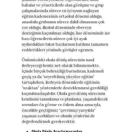
babalar ve yöneticilerle olan görüşme ve grup
çalışmalarında sürece en iyi uyum sağlayan
eğitim kademesinin ortaokul dönemi olduğu,
anaokulu grubunun sürece dahil olmasının çok
zor olduğu, ilkokul döneminde ebeveyn
desteğinin kaçınılmaz olduğu, lise döneminde ise
bazı öğrencilerin sürece çok iyi ayak
uydurdukları fakat bazılarının katılımı tamamen
reddettikleri yönünde görüşler egemen.
Önümüzdeki okula dönüş sürecinin nasıl
ilerleyeceği henüz net olarak bilinmemekte.
İçinde birçok belirsizliği barındıran, kademeli
geçiş ya da “seyreltilmiş yüzyüze eğitim”
tartışılırken, ilerleyen dönemlerde eğitimin
“uzaktan” yöntemlerle desteklenmesi gerekliliği
kaçınılmazlaşabilir. Okula geri dönüş sürecinin
kendisini tanımlama ve planlama, yaşanabilecek
sorunları ön görme ve önlem alma amacıyla,
öncelikle geçtiğimiz “çevrimiçi yarıyılda”
yaşanan zorlukları ve olumlu yönlerini de
değerlendirmek gerekecektir.
Okula Dönüş Araştırmasından