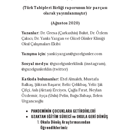
baratas
(Türk Tabipleri Birliği raporunun bir parçası
boligrafos
olarak yayımlanmıştır)
montblanc
nike
(Ağustos 2020)
air
force
Yazanlar:
Dr. Gresa (Çarkaxhiu) Bulut, Dr. Özlem
baratas
Çakıcı, Dr. Yankı Yazgan ve Güzel Günler Kliniği
polo
Okul Çalışmaları Ekibi
ralph
Yazışma için:
yanki.yazgan@guzelgunler.com
lauren
baratos
Sosyal medya
: @guzelgunlerklinik (instagram),
nike
@guzelgunlerklin (twitter)
air
force
Katkıda bulunanlar:
Etel Almaleh, Mustafa
1
Balkaş, Şükran Başarır, Beliz Çelikbaş, Yeliz Şık
nike
Çifçi, Aslı (Aktan) Erciyes, Çağla Fırat, Neylan
huarache
Özdemir, Ayça (Uslu) Pelin, Buğu Subaşı, Selen
Urgancıoğlu
PANDEMİNİN ÇOCUKLARA GETİRDİKLERİ
UZAKTAN EĞİTİM SÜRECİ ve OKULA GERİ DÖNÜŞ
Okula Dönüş Araştırmasından
Öğrendiklerimiz