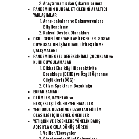
Araştırmamızdan Çıkarımlarımız
PANDEMİNİN RUHSAL ETKİLERİNİ AZALTICI
YAKLAŞIMLAR
Anne-babalara ve Bakımverenlere
Bilgilendirme
Ruhsal Destek Olanakları
OKUL
GENELİNDE YAPILABİLECEKLER. SOSYAL
DUYGUSAL GELİŞİM ODAKLI İYİLEŞTİRME
ÇALIŞMALARI
PANDEMİDE ÖZEL GEREKSİNİMLİ ÇOCUKLAR ve
KLİNİK UYGULAMALAR
Dikkat Eksikliği Hiperaktivite
Bozukluğu (DEHB) ve Özgül Öğrenme
Güçlükleri (ÖÖG):
Otizm Spektrum Bozukluğu
EKRAN ZAMANI
ÖLÜMLER, KAYIPLAR ve
GERÇEKLEŞTİRİLEMEYEN HAYALLER
YENİ OKUL DÜZENİNDE UZAKTAN EĞİTİM
OLASILIĞI İÇİN GENEL ÖNERİLER
YETİŞKİN VE ERGENLERE YÖNELİK BAKIŞ
AÇISIYLA OKULA DÖNÜŞ SÜRECİ
Veliler/Ebeveynler
Öğretmenler/Okul Çalışanları