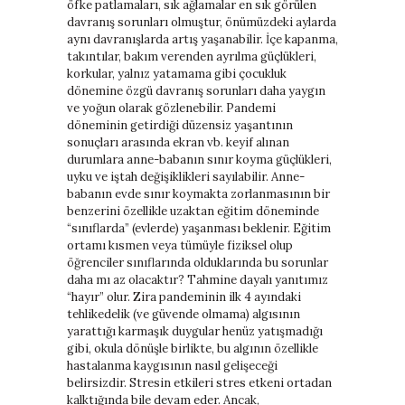
öfke patlamaları, sık ağlamalar en sık görülen
davranış sorunları olmuştur, önümüzdeki aylarda
aynı davranışlarda artış yaşanabilir. İçe kapanma,
takıntılar, bakım verenden ayrılma güçlükleri,
korkular, yalnız yatamama gibi çocukluk
dönemine özgü davranış sorunları daha yaygın
ve yoğun olarak gözlenebilir. Pandemi
döneminin getirdiği düzensiz yaşantının
sonuçları arasında ekran vb. keyif alınan
durumlara anne-babanın sınır koyma güçlükleri,
uyku ve iştah değişiklikleri sayılabilir. Anne-
babanın evde sınır koymakta zorlanmasının bir
benzerini özellikle uzaktan eğitim döneminde
“sınıflarda” (evlerde) yaşanması beklenir. Eğitim
ortamı kısmen veya tümüyle fiziksel olup
öğrenciler sınıflarında olduklarında bu sorunlar
daha mı az olacaktır? Tahmine dayalı yanıtımız
“hayır” olur. Zira pandeminin ilk 4 ayındaki
tehlikedelik (ve güvende olmama) algısının
yarattığı karmaşık duygular henüz yatışmadığı
gibi, okula dönüşle birlikte, bu algının özellikle
hastalanma kaygısının nasıl gelişeceği
belirsizdir. Stresin etkileri stres etkeni ortadan
kalktığında bile devam eder. Ancak,