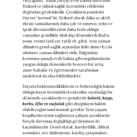
Geçtiğimiz “sanal yarıyıl/evde kalma sürecinin”
fiziksel ve ruhsal sağlık üzerindeki etkilerini
doğrudan gözlemledik. Çocukların pandemi
öncesi “normal”de, fiziksel olarak daha az aktif,
ekran zamanlarının daha çok ve sınırsız, uyku ve
iştah düzensizliklerinin daha fazla olduğu
zamanlar genellikle okul dışı dönemlerdi (hafta
sonu, resmi tatil yaz tatili vb. gibi). Aynı zaman
dilimleri genel sağlık açısından (kilo alımı vb.) da
olumsuz zaman dilimleri oldu. Salgından
korunma amaçlı evde kalma gibi uygulamaların
yaygın olduğu dönemlerde benzeri bir artış
anne-babalar ve öğretmenler tarafından
anekdotal da olsa bildirilmekte.
Hayata beklenmedikliklerin ve belirsizliğin hakim
olduğu hayat üzerindeki kontrolün zayıfladığı bu
dönemde çocuklarda ve gençlerde
üzüntü, kaygı,
korku, öfke ve suçluluk
gibi duyguların hakim
olabileceğini unutmamak gerekir. Yeni yaşam
koşullarına uyum sağlamaya çalışan çocuklarda
birçok davranış değişikliği gözlenmesi de
kaçınılmazdır. Genel olarak, hareketlilik, dikkat
sorunları, söz dinlememe, kardeş çatışmaları,