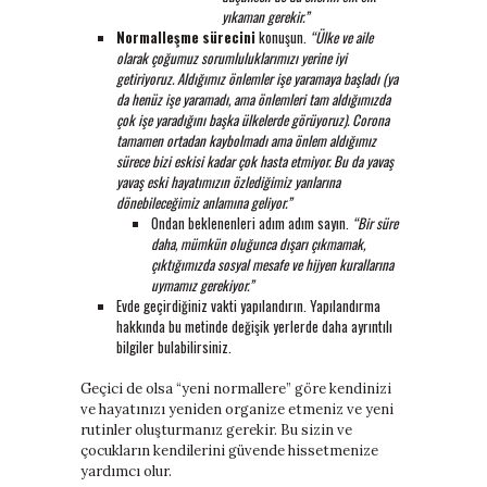
yıkaman gerekir.”
Normalleşme sürecini
konuşun.
“Ülke ve aile
olarak çoğumuz sorumluluklarımızı yerine iyi
getiriyoruz. Aldığımız önlemler işe yaramaya başladı (ya
da henüz işe yaramadı, ama önlemleri tam aldığımızda
çok işe yaradığını başka ülkelerde görüyoruz). Corona
tamamen ortadan kaybolmadı ama önlem aldığımız
sürece bizi eskisi kadar çok hasta etmiyor. Bu da yavaş
yavaş eski hayatımızın özlediğimiz yanlarına
dönebileceğimiz anlamına geliyor.”
Ondan beklenenleri adım adım sayın.
“Bir süre
daha, mümkün oluğunca dışarı çıkmamak,
çıktığımızda sosyal mesafe ve hijyen kurallarına
uymamız gerekiyor.”
Evde geçirdiğiniz vakti yapılandırın. Yapılandırma
hakkında bu metinde değişik yerlerde daha ayrıntılı
bilgiler bulabilirsiniz.
Geçici de olsa “yeni normallere” göre kendinizi
ve hayatınızı yeniden organize etmeniz ve yeni
rutinler oluşturmanız gerekir. Bu sizin ve
çocukların kendilerini güvende hissetmenize
yardımcı olur.