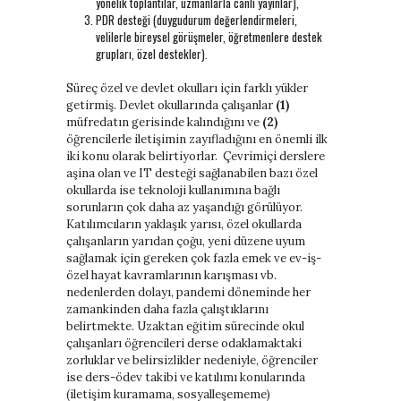
yönelik toplantılar, uzmanlarla canlı yayınlar),
PDR desteği (duygudurum değerlendirmeleri,
velilerle bireysel görüşmeler, öğretmenlere destek
grupları, özel destekler).
Süreç özel ve devlet okulları için farklı yükler
getirmiş. Devlet okullarında çalışanlar
(1)
müfredatın gerisinde kalındığını ve
(2)
öğrencilerle iletişimin zayıfladığını en önemli ilk
iki konu olarak belirtiyorlar. Çevrimiçi derslere
aşina olan ve IT desteği sağlanabilen bazı özel
okullarda ise teknoloji kullanımına bağlı
sorunların çok daha az yaşandığı görülüyor.
Katılımcıların yaklaşık yarısı, özel okullarda
çalışanların yarıdan çoğu, yeni düzene uyum
sağlamak için gereken çok fazla emek ve ev-iş-
özel hayat kavramlarının karışması vb.
nedenlerden dolayı, pandemi döneminde her
zamankinden daha fazla çalıştıklarını
belirtmekte. Uzaktan eğitim sürecinde okul
çalışanları öğrencileri derse odaklamaktaki
zorluklar ve belirsizlikler nedeniyle, öğrenciler
ise ders-ödev takibi ve katılımı konularında
(iletişim kuramama, sosyalleşememe)