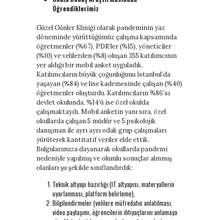
Öğrendiklerimiz
Güzel Günler Kliniği olarak pandeminin yaz
döneminde yürüttüğümüz çalışma kapsamında
öğretmenler (%67), PDR’ler (%15), yöneticiler
(%10) ve velilerden (%8) oluşan 355 katılımcının
yer aldığı bir mobil anket uyguladık.
Katılımcıların büyük çoğunluğunu İstanbul’da
yaşayan (%84) ve lise kademesinde çalışan (%40)
öğretmenler oluşturdu. Katılımcıların %86’sı
devlet okulunda, %14’ü ise özel okulda
çalışmaktaydı. Mobil anketin yanı sıra, özel
okullarda çalışan 5 müdür ve 5 psikolojik
danışman ile ayrı ayrı odak grup çalışmaları
yürüterek kantitatif veriler elde ettik.
Bulgularımıza dayanarak okullarda pandemi
nedeniyle yapılmış ve olumlu sonuçlar alınmış
olanları şu şekilde sınıflandırdık:
Teknik altyapı hazırlığı (IT altyapısı, materyallerin
uyarlanması, platform belirleme),
Bilgilendirmeler (velilere müfredatın anlatılması,
video paylaşımı, öğrencilerin ihtiyaçlarını anlamaya