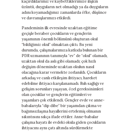
kaçırdıklarımız ve kaybettiklerimize ilişkin
üzüntü, duyguların net olmadığı ya da duyguların
adını koyamadığımız zamanlarda öfke, düşünce
ve davranışlarımızı etkiledi.
Pandeminin ilk evresinde uzaktan eğitime
geçişle beraber çocukların ve gençlerin
yaşamının önemli bölümünü oluşturan okul
“bildiğimiz okul” olmaktan çıktı. Bu yeni
durumda, çalışmalarımıza katkıda bulunan bir
PDR uzmanının tanımıyla “ev” de “okul” olamadı,
uzaktan okul da aslı gibi olamadı; çok hızlı
değişim döneminde uzaktan okulun nasıl
olacağına karar vermekte zorlanıldı. Çocukların
arkadaş ve canlı etkileşim ihtiyacı, hareket
edebilme ihtiyacı karşılanamadı. Ruh sağlığı ve
gelişim sorunları yaşayan, özel gereksinimleri
olan çocuklar ve gençlerin eğitimleri ve
yaşamları çok etkilendi. Gençler evde ve anne-
babalarıyla “dip dibe” bir yaşamdan çıkma ve
bağımsızlaşma hayallerini ertelemiş olmanın
sıkıntısını sıkça ifade ettiler. Anne-babalar
çalışma hayatı ile evdeki okula giden çocukların
ihtiyacını aynı çatı altında sürdürmekte