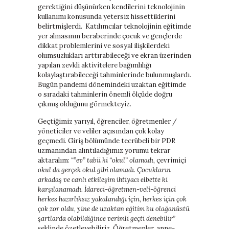
gerektiğini düşünürken kendilerini teknolojinin
kullanımı konusunda yetersiz hissettiklerini
belirtmişlerdi. Katılımcılar teknolojinin eğitimde
yer almasının beraberinde çocuk ve gençlerde
dikkat problemlerini ve sosyal ilişkilerdeki
olumsuzlukları arttırabileceği ve ekran üzerinden
yapılan zevkli aktivitelere bağımlılığı
kolaylaştırabileceği tahminlerinde bulunmuşlardı.
Bugün pandemi dönemindeki uzaktan eğitimde
o sıradaki tahminlerin önemli ölçüde doğru
çıkmış olduğunu görmekteyiz.
Geçtiğimiz yarıyıl, öğrenciler, öğretmenler /
yöneticiler ve veliler açısından çok kolay
geçmedi. Giriş bölümünde tecrübeli bir PDR
uzmanından alıntıladığımız yorumu tekrar
aktaralım:
“”ev” tabii ki “okul” olamadı,
çevrimiçi
okul da gerçek okul gibi olamadı. Çocukların
arkadaş ve canlı etkileşim ihtiyacı elbette ki
karşılanamadı. İdareci-öğretmen-veli-öğrenci
herkes hazırlıksız yakalandığı için, herkes için çok
çok zor oldu, yine de uzaktan eğitim bu olağanüstü
şartlarda olabildiğince verimli geçti denebilir”
şeklinde özetleyebiliriz. Öğretmenler, anne-