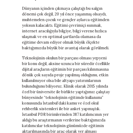
Dünyanın içinden çıkmaya çalıştığı bu salgın
dönemi çok değil, 20 yıl önce yaşanmış olsaydı,
muhtemelen çocuk ve gençler aylarca eğitimden
yoksun kalacaktı. Eğitimi çevrimiçi sunmak,
internet aracılığıyla bilgiye, bilgi verene hızlıca
ulaşmak ve en optimal şartlarda olamasa da
eğitime devam ediyor olmak büyük ölçekte
baktığımızda büyük bir avantaj olarak görülmeli.
Teknolojinin okulun bir parçası olması yepyeni
bir konu değil, aksine uzunca bir süredir özellikle
dijital araçların eğitimin bir parçası kılınmasına
dönük çok sayıda proje yapılmış olduğunu, etkin
kullanılmıyor olsa bile altyapı yatırımlarının
bulunduğunu biliyoruz. Klinik olarak 2015 yılında
özel bir üniversite ile birlikte yaptığımız çalıştay
bünyesinde “teknolojinin eğitimde kullanımı”
konusunda İstanbul’daki kamu ve özel okul
rehberlik sistemleri ile bir anket yapmıştık.
İstanbul PDR birimlerinden 387 katılımcının yer
aldığı bu araştırmanın verilerine baktığımızda
katılımcılar teknolojinin günümüzde eğitimin
aktarılmasında bir araç olarak yer alması