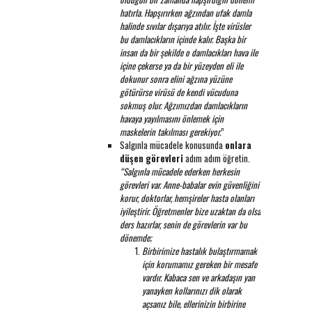
hatırla. Hapşırırken ağzından ufak damla
halinde sıvılar dışarıya atılır. İşte virüsler
bu damlacıkların içinde kalır. Başka bir
insan da bir şekilde o damlacıkları hava ile
içine çekerse ya da bir yüzeyden eli ile
dokunur sonra elini ağzına yüzüne
götürürse virüsü de kendi vücuduna
sokmuş olur. Ağzımızdan damlacıkların
havaya yayılmasını önlemek için
maskelerin takılması gerekiyor.
”
Salgınla mücadele konusunda
onlara
düşen görevleri
adım adım öğretin.
“Salgınla mücadele ederken herkesin
görevleri var. Anne-babalar evin güvenliğini
korur, doktorlar, hemşireler hasta olanları
iyileştirir. Öğretmenler bize uzaktan da olsa
ders hazırlar, senin de görevlerin var bu
dönemde;
Birbirimize hastalık bulaştırmamak
için korumamız gereken bir mesafe
vardır. Kabaca sen ve arkadaşın yan
yanayken kollarınızı dik olarak
açsanız bile, ellerinizin birbirine