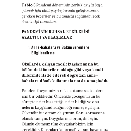
Tablo 5
Pandemi döneminin zorluklarıyla başa
çıkmak için okul paydaşlarında geliştirilmesi
gereken beceriler ve bu amaçla sağlanabilecek
destek tipi tanımları
PANDEMİNİN RUHSAL ETKİLERİNİ
AZALTICI YAKLAŞIMLAR
Anne-babalara ve Bakım verenlere
Bilgilendirme
Okullarda çalışan meslektaşlarımızın bu
bölümdeki önerileri olduğu gibi veya kendi
dillerinde ifade ederek doğrudan anne-
babalara dönük kullanmalarını da amaçladık.
Pandemi beynimizin risk saptama sistemleri
için bir tehlikedir. Öncelikle çocuğunuzun bu
süreçte neler hissettiği, neler bildiği ve onu
nelerin kaygılandırdığını öğrenmeye çalışın.
Güvenilir bir ortam oluşturun. Soru sormasına
olanak tanıyın. Duygularını sorun, dinleyin.
Olumlu olumsuz tüm duygular bizim için
gereklidir. Duyguları “anormal” yapan, hayatımız