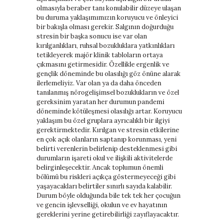
olmasıyla beraber tanı konulabilir düzeye ulaşan
bu duruma yaklaşımımızın koruyucu ve önleyici
bir bakışla olması gerekir. Salgının doğurduğu
stresin bir başka sonucu ise var olan
kırılganlıkları, ruhsal bozukluklara yatkınlıkları
tetikleyerek majör klinik tabloların ortaya
çıkmasını getirmesidir. Özellikle ergenlik ve
gençlik döneminde bu olasılığı göz önüne alarak
ilerlemeliyiz. Var olan ya da daha önceden
tanılanmış nörogelişimsel bozuklukların ve özel
gereksinim yaratan her durumun pandemi
döneminde kötüleşmesi olasılığı artar. Koruyucu
yaklaşım bu özel gruplara ayrıcalıklı bir ilgiyi
gerektirmektedir. Kırılgan ve stresin etkilerine
en çok açık olanların saptanıp korunması, yeni
belirti verenlerin belirlenip desteklenmesi gibi
durumların işareti okul ve ilişkili aktivitelerde
belirginleşecektir. Ancak toplumun önemli
bölümü bu riskleri açıkça göstermeyeceği gibi
yaşayacakları belirtiler sınırlı sayıda kalabilir.
Durum böyle olduğunda bile tek tek her çocuğun
ve gencin işlevselliği, okulun ve ev hayatının
gereklerini yerine getirebilirliği zayıflayacaktır.