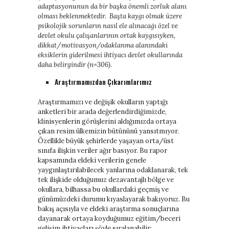
adaptasyonunun da bir başka önemli zorluk alanı
olması beklenmektedir. Başta kaygı olmak üzere
psikolojik sorunların nasıl ele alınacağı özel ve
devlet okulu çalışanlarının ortak kaygısıyken,
dikkat/motivasyon/odaklanma alanındaki
eksiklerin giderilmesi ihtiyacı devlet okullarında
daha belirgindir (n=306).
Araştırmamızdan Çıkarımlarımız
Araştırmamızı ve değişik okulların yaptığı
anketleri bir arada değerlendirdiğimizde,
klinisyenlerin görüşlerini aldığımızda ortaya
çıkan resim ülkemizin bütününü yansıtmıyor.
Özellikle büyük şehirlerde yaşayan orta/üst
sınıfa ilişkin veriler ağır basıyor. Bu rapor
kapsamında eldeki verilerin genele
yaygınlaştırılabilecek yanlarına odaklanarak, tek
tek ilişkide olduğumuz dezavantajlı bölge ve
okullara, bilhassa bu okullardaki geçmiş ve
günümüzdeki durumu kıyaslayarak bakıyoruz. Bu
bakış açısıyla ve eldeki araştırma sonuçlarına
dayanarak ortaya koyduğumuz eğitim/beceri
gelişim ihtiyaçları şöyle sıralanabilir: