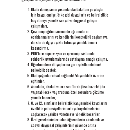
Okula dönüş senaryosunda okuldaki tüm paydaşlar
için kaygı, endişe, öfke gibi duygularla ve belirsizlikle
baş etmeye yönelik sosyal ve duygusal gelişim
çalışmaları,
Çevrimiçi eğitim sürecinde öğrencilerin
odaklanmalarını ve kendilerini kontrolünü sağlamaya,
derslerde ilgiyi ayakta tutmaya yönelik beceri
kazandırma,
PDR’lere süpervizyon ve çevrimiçi sistemde
rehberlik uygulamalarında ustalaşma amaçlı çalışma,
Öğretmenlere ihtiyaçlarına göre şekillenebilecek
psikolojik destek,
Okul çağında ruhsal sağlamlık/dayanıklılık üzerine
eğitimler,
Anaokulu, ilkokul ve ara sınıflarda (lise hazırlık) da
yaşanabilecek yaş grubuna özel sorunlara çözüme
yönelik beceriler,
8. ve 12. sınıfların belirsizlik karşısındaki kaygılarını
özellikle potansiyellerini ortaya koyabilmelerini
sağlayacak şekilde yönetmeye yönelik beceriler,
Özel gereksinimleri olan öğrencilerin akademik ve
sosyal duygusal gelişimlerinin güvence altına