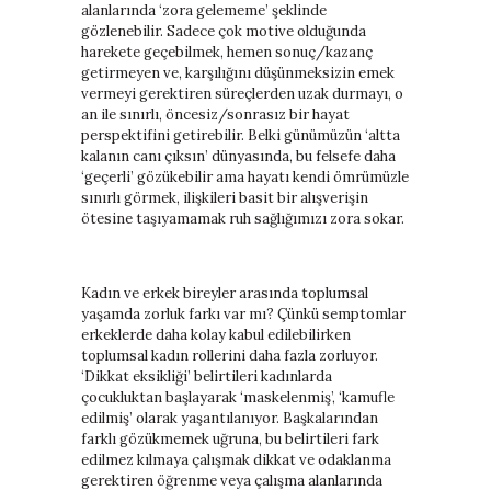
alanlarında ‘zora gelememe’ şeklinde
gözlenebilir. Sadece çok motive olduğunda
harekete geçebilmek, hemen sonuç/kazanç
getirmeyen ve, karşılığını düşünmeksizin emek
vermeyi gerektiren süreçlerden uzak durmayı, o
an ile sınırlı, öncesiz/sonrasız bir hayat
perspektifini getirebilir. Belki günümüzün ‘altta
kalanın canı çıksın’ dünyasında, bu felsefe daha
‘geçerli’ gözükebilir ama hayatı kendi ömrümüzle
sınırlı görmek, ilişkileri basit bir alışverişin
ötesine taşıyamamak ruh sağlığımızı zora sokar.
Kadın ve erkek bireyler arasında toplumsal
yaşamda zorluk farkı var mı? Çünkü semptomlar
erkeklerde daha kolay kabul edilebilirken
toplumsal kadın rollerini daha fazla zorluyor.
‘Dikkat eksikliği’ belirtileri kadınlarda
çocukluktan başlayarak ‘maskelenmiş’, ‘kamufle
edilmiş’ olarak yaşantılanıyor. Başkalarından
farklı gözükmemek uğruna, bu belirtileri fark
edilmez kılmaya çalışmak dikkat ve odaklanma
gerektiren öğrenme veya çalışma alanlarında