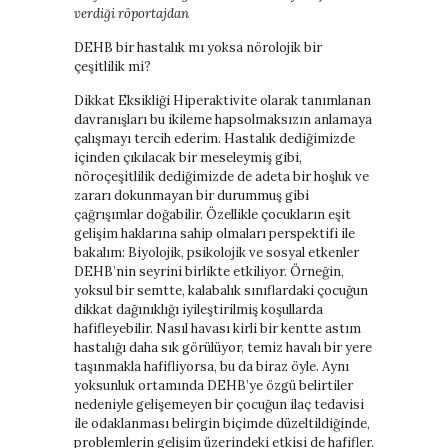
verdiği röportajdan
baratas
boligrafos
DEHB bir hastalık mı yoksa nörolojik bir
montblanc
çeşitlilik mi?
nike
air
Dikkat Eksikliği Hiperaktivite olarak tanımlanan
force
davranışları bu ikileme hapsolmaksızın anlamaya
baratas
çalışmayı tercih ederim. Hastalık dediğimizde
polo
içinden çıkılacak bir meseleymiş gibi,
ralph
nöroçeşitlilik dediğimizde de adeta bir hoşluk ve
lauren
zararı dokunmayan bir durummuş gibi
baratos
çağrışımlar doğabilir. Özellikle çocukların eşit
nike
gelişim haklarına sahip olmaları perspektifi ile
air
bakalım: Biyolojik, psikolojik ve sosyal etkenler
force
DEHB’nin seyrini birlikte etkiliyor. Örneğin,
1
yoksul bir semtte, kalabalık sınıflardaki çocuğun
nike
dikkat dağınıklığı iyileştirilmiş koşullarda
huarache
hafifleyebilir. Nasıl havası kirli bir kentte astım
hastalığı daha sık görülüyor, temiz havalı bir yere
taşınmakla hafifliyorsa, bu da biraz öyle. Aynı
yoksunluk ortamında DEHB’ye özgü belirtiler
nedeniyle gelişemeyen bir çocuğun ilaç tedavisi
ile odaklanması belirgin biçimde düzeltildiğinde,
problemlerin gelişim üzerindeki etkisi de hafifler.