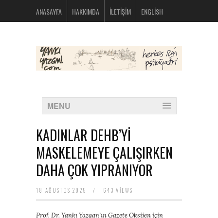
bolsos
ANASAYFA
HAKKIMDA
İLETIŞIM
ENGLISH
michael
kors
nike
huarache
baratas
montblanc
boligrafos
nike
outlet
polos
MENU
ralph
lauren
baratos
KADINLAR DEHB’Yİ
oakley
baratas
MASKELEMEYE ÇALIŞIRKEN
michael
kors
DAHA ÇOK YIPRANIYOR
bolsos
new
balance
18 AĞUSTOS 2025
/
643 VIEWS
574
new
Prof. Dr. Yankı Yazgan’ın Gazete Oksijen için
balance