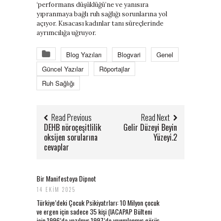
‘performans düşüklüğü’ne ve yanısıra
yıpranmaya bağlı ruh sağlığı sorunlarına yol
açıyor. Kısacası kadınlar tanı süreçlerinde
ayrımcılığa uğruyor.
Blog Yazıları
Blogvari
Genel
Güncel Yazılar
Röportajlar
Ruh Sağlığı
Read Previous
Read Next
DEHB nöroçeşitlilik
Gelir Düzeyi Beyin
oksijen sorularına
Yüzeyi.2
cevaplar
Bir Manifestoya Dipnot
14 EKIM 2025
Türkiye’deki Çocuk Psikiyatrları: 10 Milyon çocuk
ve ergen için sadece 35 kişi (IACAPAP Bülteni
için 1996’da yazılmış 1997’de yayımlanmış görüş