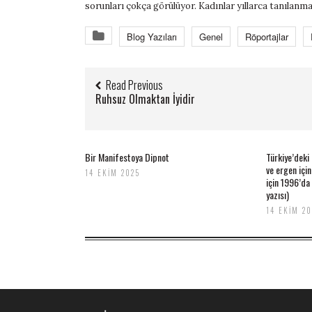
sorunları çokça görülüyor. Kadınlar yıllarca tanılanma
Blog Yazıları
Genel
Röportajlar
Read Previous
Ruhsuz Olmaktan İyidir
Bir Manifestoya Dipnot
Türkiye’deki
ve ergen içi
14 EKIM 2025
için 1996’da
yazısı)
14 EKIM 2