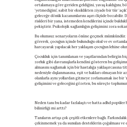
ortalamaya göre geriden geldiğini, yavaş kaldığını, bö
‘yetmediğini’, sabit bir eksiklikten ziyade bir tür ‘açı
geleceğe dönük kazanımlarını aşırı ölçüde bozabilir. 
riskleri bir yana, istemeden kendilerini içinde bulduk
pekiştirir. Psikolojik sağlamlığın gelişimini zora sokar
Bu olumsuz senaryoların önüne geçmek mümkündür. Geç
görerek, çocuğun içinde bulunduğu okul ve ev ortamlar
harcayarak yapılacak her yaklaşım çocuğun lehine olur
Çocukluk için tanımlanan ve yaşıtlarından belirgin b
zorluk gibi davranışlarla kendini gösteren bu gelişi
almasını sağlamak için bir hastalığa yaklaşırcasına ti
nedeniyle dışlanmasına, eşit ve hakları olmayan bir 
olanlarla aynı yollardan gitmeye zorlamamak ise bir ‘n
gelişimini ve geleceğini gözeten, bu süreçte toplumu
Neden tanı bu kadar fazlalaştı ve hatta adhd popüler 
bilinirliği mi arttı?
Tanıların artışı çok çeşitli etkenlere bağlı. Farkınd
çekinmemek ya da sunulan desteklerin çoğalması ve eri