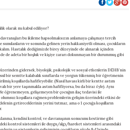
ilik olarak mı kabul ediliyor?
 davranışları bu ikileme hapsolmaksızın anlamaya çalışmayı tercih
ne sunulanların ve sonunda gelinen yerin hakkaniyetli olması, çocukların
bakalım. Hastalık dediğimizde birey düzeyinde ele alınarak içinden
izde de adeta bir hoşluk ve kişiye zararı dokunmayan bir durummuş gibi
erinden gidersek, biyolojik, psikolojik ve sosyal etkenlerin DEHB’nin
ksul bir semtte kalabalık sınıflarda ve yorgun tükenmiş bir öğretmenin
rilmiş koşullarda hafifleyebilir. (Nasıl havası kirli bir kentte astım
alı bir yere taşınmakla astım hafifliyorsa, bu da biraz öyle). Aynı
e öğrenemeyen, gelişemeyen bir çocuğun ilaç tedavisi ile
 olumsuz koşullara rağmen problemlerin gelişim üzerindeki etkisi de
adelenin getireceklerinin yerini tutmaz, ama o 1 çocuğa koşulların
r.
lanma, kendini kontrol, ve davranışının sonucunu kestirme gibi
indeki kontrol sistemleri ile duygu/algı/hareket sistemleri arasındaki
evlerin ve sistemlerin gelişiminin çocukların yüzde 8-12sinde