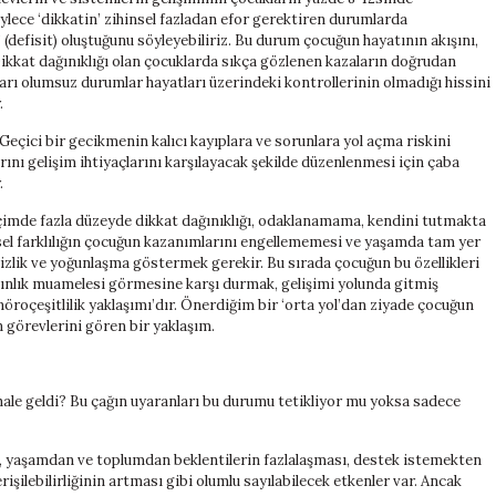
ylece ‘dikkatin’ zihinsel fazladan efor gerektiren durumlarda
k’ (defisit) oluştuğunu söyleyebiliriz. Bu durum çocuğun hayatının akışını,
Dikkat dağınıklığı olan çocuklarda sıkça gözlenen kazaların doğrudan
ları olumsuz durumlar hayatları üzerindeki kontrollerinin olmadığı hissini
.
ici bir gecikmenin kalıcı kayıplara ve sorunlara yol açma riskini
ını gelişim ihtiyaçlarını karşılayacak şekilde düzenlenmesi için çaba
.
içimde fazla düzeyde dikkat dağınıklığı, odaklanamama, kendini tutmakta
msel farklılığın çocuğun kazanımlarını engellememesi ve yaşamda tam yer
tizlik ve yoğunlaşma göstermek gerekir. Bu sırada çocuğun bu özellikleri
azınlık muamelesi görmesine karşı durmak, gelişimi yolunda gitmiş
öroçeşitlilik yaklaşımı’dır. Önerdiğim bir ‘orta yol’dan ziyade çocuğun
n görevlerini gören bir yaklaşım.
hale geldi? Bu çağın uyaranları bu durumu tetikliyor mu yoksa sadece
alık, yaşamdan ve toplumdan beklentilerin fazlalaşması, destek istemekten
şilebilirliğinin artması gibi olumlu sayılabilecek etkenler var. Ancak