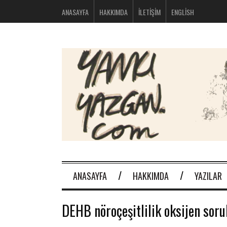
bolsos
ANASAYFA
HAKKIMDA
İLETIŞIM
ENGLISH
michael
kors
nike
huarache
baratas
montblanc
boligrafos
nike
outlet
polos
ralph
lauren
baratos
oakley
baratas
michael
kors
ANASAYFA
HAKKIMDA
YAZILAR
bolsos
new
balance
DEHB nöroçeşitlilik oksijen soru
574
new
balance