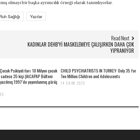
mış olmayı bir başka ayrımcılık örneği olarak tanımlıyorlar.
Ruh Sağlığı
Yazılar
Read Next
KADINLAR DEHB’Yİ MASKELEMEYE ÇALIŞIRKEN DAHA ÇOK
YIPRANIYOR
 Çocuk Psikiyatrları: 10 Milyon çocuk
CHILD PSYCHIATRISTS IN TURKEY: Only 35 for
n sadece 35 kişi (IACAPAP Bülteni
Ten Million Children and Adolescents
 yazılmış 1997’de yayımlanmış görüş
14 EKIM 2025
025