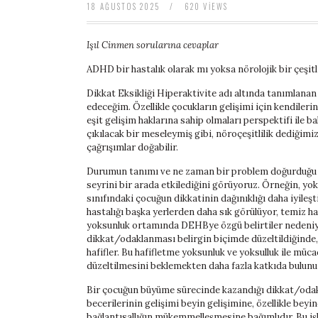
18 AĞUSTOS 2025
/
620 VIEWS
baratas
boligrafos
montblanc
Işıl Cinmen sorularına cevaplar
nike
air
ADHD bir hastalık olarak mı yoksa nörolojik bir çeşitl
force
baratas
Dikkat Eksikliği Hiperaktivite adı altında tanımlanan
polo
edeceğim. Özellikle çocukların gelişimi için kendileri
ralph
eşit gelişim haklarına sahip olmaları perspektifi ile 
lauren
çıkılacak bir meseleymiş gibi, nöroçeşitlilik dediğim
baratos
çağrışımlar doğabilir.
nike
Durumun tanımı ve ne zaman bir problem doğurduğu üz
air
seyrini bir arada etkilediğini görüyoruz. Örneğin, yo
force
sınıfındaki çocuğun dikkatinin dağınıklığı daha iyileşti
1
hastalığı başka yerlerden daha sık görülüyor, temiz hav
nike
yoksunluk ortamında DEHBye özgü belirtiler nedeniyl
huarache
dikkat/odaklanması belirgin biçimde düzeltildiğinde,
hafifler. Bu hafifletme yoksunluk ve yoksulluk ile müc
düzeltilmesini beklemekten daha fazla katkıda bulunu
Bir çocuğun büyüme sürecinde kazandığı dikkat/odak
becerilerinin gelişimi beyin gelişimine, özellikle bey
bağlantısallığın mükemmelleşmesine bağımlıdır. Bu işl