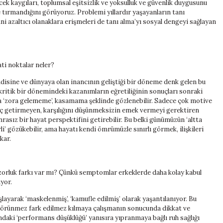
lecek kaygıları, toplumsal eşitsizlik ve yoksulluk ve güvenlik duygusunu
de tırmandığını görüyoruz. Problemi yıllardır yaşayanların tanı
ini azaltıcı olanaklara erişmeleri de tanı alma’yı sosyal dengeyi sağlayan
ati noktalar neler?
ndisine ve dünyaya olan inancının geliştiği bir döneme denk gelen bu
 kritik bir dönemindeki kazanımların eğretiliğinin sonuçları sonraki
nda ‘zora gelememe’, kasamama şeklinde gözlenebilir. Sadece çok motive
 getirmeyen, karşılığını düşünmeksizin emek vermeyi gerektiren
nrasız bir hayat perspektifini getirebilir. Bu belki günümüzün ‘altta
li’ gözükebilir, ama hayatı kendi ömrümüzle sınırlı görmek, ilişkileri
okar.
zorluk farkı var mı? Çünkü semptomlar erkeklerde daha kolay kabul
uyor.
aşlayarak ‘maskelenmiş’, ‘kamufle edilmiş’ olarak yaşantılanıyor. Bu
 görünmez fark edilmez kılmaya çalışmanın sonucunda dikkat ve
aki ‘performans düşüklüğü’ yanısıra yıpranmaya bağlı ruh sağlığı