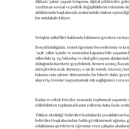
dikkati ‘çalan’ yaşam temposu, dijital çeldiriciler, ge
zayıflatan sosyal ve politik değişikliklerin etkisinin 
aldıklarında başkalarıyla aralarındaki imkan eşitsizliğ
bir müdahale kılıyor.
Yetişkin adhd’liler hakkında bilinmesi gereken en hay
Sosyal kimliğinin, temel öğrenme becerilerinin ve ke
‘’açık’ yıllar içinde ve sonradan kapansa bile yaşamın
yıllardaki iş, eş/arkadaş ve okul gibi yaşam alanları
olduğunda harekete geçebilmek, hemen sonuç/kazanç
süreçlerden uzak durmayı, o an ile sınırlı, öncesiz/so
kalanın canı çıksın’ dünyasında, bu felsefe daha ‘geçer
alışveriş ötesine taşıyamamak ruh sağlığımızı zora s
Kadın ve erkek bireyler arasında toplumsal yaşamda 
edilebilirken toplumsal kadın rollerini daha fazla zorl
‘Dikkat eksikliği’ belirtileri kadınlarda çocukluktan b
belirtileri başkalarından farklı gözükmemek uğruna,
odaklanma gerektiren öğrenme veya çalışma alanlarınd