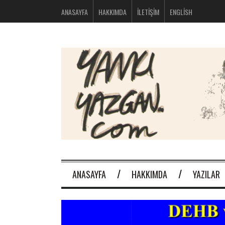
bolsos
ANASAYFA
HAKKIMDA
İLETIŞIM
ENGLISH
michael
kors
nike
huarache
baratas
montblanc
boligrafos
nike
outlet
polos
ralph
lauren
baratos
oakley
baratas
michael
kors
ANASAYFA
HAKKIMDA
YAZILAR
bolsos
new
balance
574
new
balance