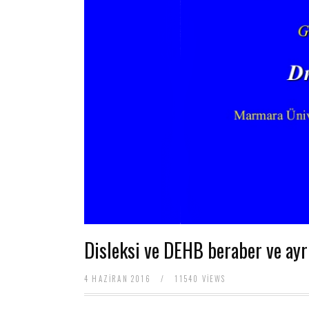
baratas
boligrafos
montblanc
nike
air
force
baratas
polo
ralph
lauren
baratos
nike
air
force
1
nike
huarache
Disleksi ve DEHB beraber ve ayrı
4 HAZIRAN 2016
/
11540 VIEWS