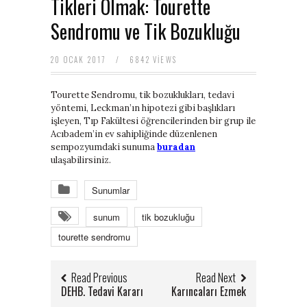
Tikleri Olmak: Tourette
baratas
Sendromu ve Tik Bozukluğu
boligrafos
montblanc
nike
20 OCAK 2017
/
6842 VIEWS
air
force
baratas
Tourette Sendromu, tik bozuklukları, tedavi
polo
yöntemi, Leckman’ın hipotezi gibi başlıkları
ralph
işleyen, Tıp Fakültesi öğrencilerinden bir grup ile
lauren
Acıbadem’in ev sahipliğinde düzenlenen
baratos
sempozyumdaki sunuma
buradan
nike
ulaşabilirsiniz.
air
force
Sunumlar
1
nike
sunum
tik bozukluğu
huarache
tourette sendromu
Read Previous
Read Next
DEHB. Tedavi Kararı
Karıncaları Ezmek