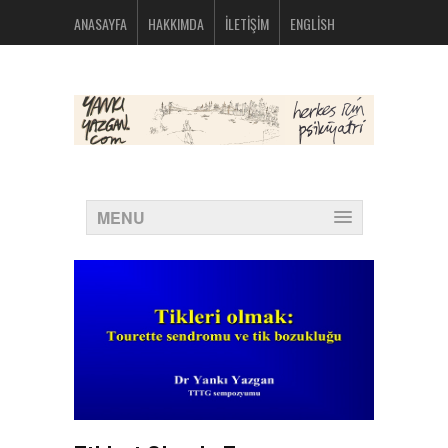
bolsos
ANASAYFA
HAKKIMDA
İLETIŞIM
ENGLISH
michael
kors
nike
huarache
baratas
montblanc
boligrafos
nike
outlet
polos
MENU
ralph
lauren
baratos
oakley
baratas
michael
kors
bolsos
new
balance
574
new
balance