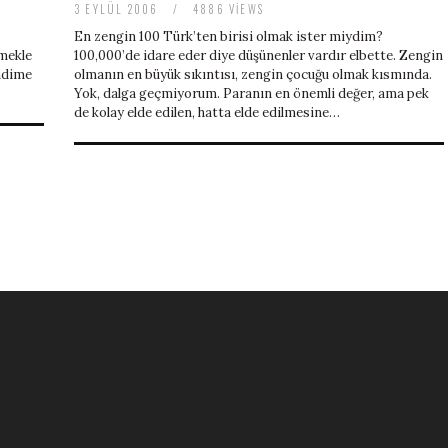
3 EYLÜL 2006
/
4886 VIEWS
En zengin 100 Türk’ten birisi olmak ister miydim?
emekle
100,000’de idare eder diye düşünenler vardır elbette. Zengin
endime
olmanın en büyük sıkıntısı, zengin çocuğu olmak kısmında.
Yok, dalga geçmiyorum. Paranın en önemli değer, ama pek
de kolay elde edilen, hatta elde edilmesine…