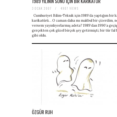
1989 YILININ SONU IÇIN BIR KARIKATÜR
3 OCAK 2007
/
4907 VIEWS
Cumhuriyet Bilim-Teknik için 1989’da yaptığım bir 
karikatürü… O zaman daha mı makbul bir çizerdim, n
versem yayınlıyorlarmış adeta? 1989’dan 1990’a geçi
gerçekten çok güzel birçok şey getirmişti, bir tür fa
gibi oldu.
ÖZGÜR RUH