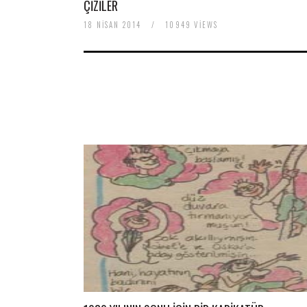
ÇIZILER
18 NISAN 2014
/
10949 VIEWS