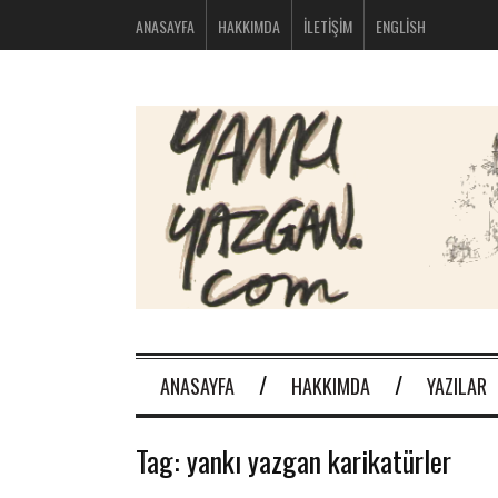
bolsos
ANASAYFA
HAKKIMDA
İLETIŞIM
ENGLISH
michael
kors
nike
huarache
baratas
montblanc
boligrafos
nike
outlet
polos
ralph
lauren
baratos
oakley
baratas
michael
kors
ANASAYFA
HAKKIMDA
YAZILAR
bolsos
new
balance
Tag:
yankı yazgan karikatürler
574
new
balance