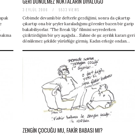
GERI DÖNÜLMEZ NOKTALARIN DIYALOGU
3 EYLÜL 2006
/
5533 VIEWS
kapak
Cebimde devamlı bir defterle gezdiğimi, sonra da çıkartıp
e
çıkartıp ona bir şeyler karaladığımı görenler bazen bir garip
ş
bakabiliyorlar. “The Break Up” filmini seyrederken
l bakma
çiziktirdiğim bir şey aşağıda… Sahne de şu: ayrılık kararı geri
dönülemez şekilde yürürlüğe girmiş. Kadın erkeğe ondan…
ZENGIN ÇOCUĞU MU, FAKIR BABASI MI?