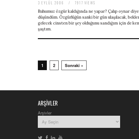
3 EYLÜL 2006
/
7917 VIEWS
Ruhumuz özgür kaldığında ne yapar? Çalıp oynar diye
düşündüm. Özgürlüğün sanki bir gün ulaşılacak, bekl
gelecek cinsten bir şey olduğunu sandığım için de k
şaştım.
1
2
Sonraki »
ARŞIVLER
nike
air
Arşivler
max
pas
cher
michael
kors