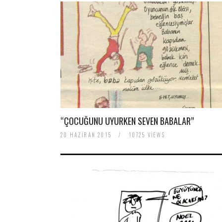
baratas
boligrafos
montblanc
nike
air
force
baratas
polo
ralph
lauren
baratos
nike
“ÇOCUĞUNU UYURKEN SEVEN BABALAR”
air
force
20 HAZIRAN 2015
/
10725 VIEWS
1
nike
huarache