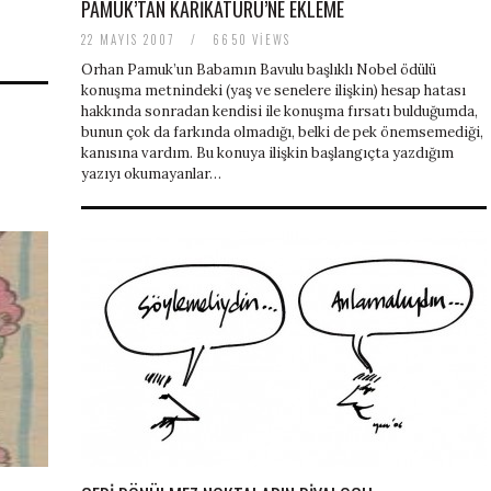
PAMUK’TAN KARIKATÜRÜ’NE EKLEME
22 MAYIS 2007
/
6650 VIEWS
Orhan Pamuk’un Babamın Bavulu başlıklı Nobel ödülü
konuşma metnindeki (yaş ve senelere ilişkin) hesap hatası
hakkında sonradan kendisi ile konuşma fırsatı bulduğumda,
bunun çok da farkında olmadığı, belki de pek önemsemediği,
kanısına vardım. Bu konuya ilişkin başlangıçta yazdığım
yazıyı okumayanlar…