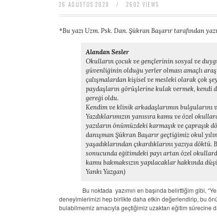
26 AĞUSTOS 2020
/
2602 VIEWS
baratas
boligrafos
montblanc
*Bu yazı Uzm. Psk. Dan. Şükran Başarır tarafından yazı
nike
air
Alandan Sesler
force
Okulların çocuk ve gençlerinin sosyal ve duyg
baratas
güvenliğinin olduğu yerler olması amaçlı ar
polo
çalışmalardan kişisel ve mesleki olarak çok şe
ralph
paydaşların görüşlerine kulak vermek, kendi 
lauren
gereği oldu.
baratos
Kendim ve klinik arkadaşlarımın bulgularını 
nike
Yazdıklarımızın yanısıra kamu ve özel okullar
air
yazıların önümüzdeki karmaşık ve çapraşık dö
force
danışman Şükran Başarır geçtiğimiz okul yılı
1
yaşadıklarından çıkardıklarını yazıya döktü. 
nike
sonucunda eğitimdeki payı artan özel okullarda
huarache
kamu bakmaksızın yapılacaklar hakkında düşü
Yankı Yazgan)
Bu noktada yazımın en başında belirttiğim gibi,
“Ye
deneyimlerimizi hep birlikte daha etkin değerlendirip, bu önü
bulabilmemiz amacıyla geçtiğimiz uzaktan eğitim sürecine d