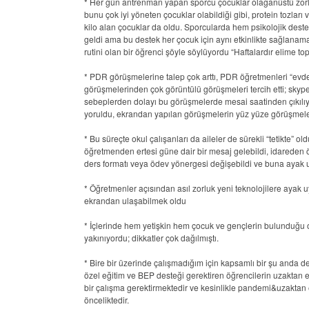
* Her gün antrenman yapan sporcu çocuklar olağanüstü zorla
bunu çok iyi yöneten çocuklar olabildiği gibi, protein tozlar
kilo alan çocuklar da oldu. Sporcularda hem psikolojik des
geldi ama bu destek her çocuk için aynı etkinlikte sağlanama
rutini olan bir öğrenci şöyle söylüyordu “Haftalardır elime t
* PDR görüşmelerine talep çok arttı, PDR öğretmenleri “evden
görüşmelerinden çok görüntülü görüşmeleri tercih etti; skyp
sebeplerden dolayı bu görüşmelerde mesai saatinden çıkılıy
yoruldu, ekrandan yapılan görüşmelerin yüz yüze görüşmeler
* Bu süreçte okul çalışanları da aileler de sürekli “tetikte” o
öğretmenden ertesi güne dair bir mesaj gelebildi, idareden ö
ders formatı veya ödev yönergesi değişebildi ve buna ayak 
* Öğretmenler açısından asıl zorluk yeni teknolojilere ayak
ekrandan ulaşabilmek oldu
* İçlerinde hem yetişkin hem çocuk ve gençlerin bulunduğu 
yakınıyordu; dikkatler çok dağılmıştı.
* Bire bir üzerinde çalışmadığım için kapsamlı bir şu a
özel eğitim ve BEP desteği gerektiren öğrencilerin uzaktan e
bir çalışma gerektirmektedir ve kesinlikle pandemi&uzakta
önceliktedir.