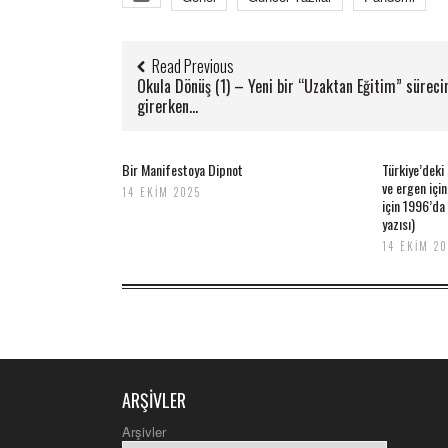
Read Previous
Okula Dönüş (1) – Yeni bir “Uzaktan Eğitim” süreci
girerken…
Bir Manifestoya Dipnot
Türkiye’deki
ve ergen içi
14 EKIM 2025
için 1996’da
yazısı)
14 EKIM 2
ARŞIVLER
nike
air
Arşivler
max