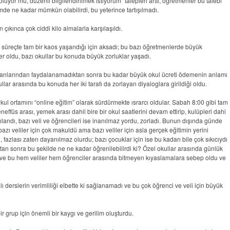
luyor mu, düzenli bilgilendirilmek istiyorum” talepleri arttı, öğretmenler bu talebi
emde ne kadar mümkün olabilirdi, bu yeterince tartışılmadı.
çıkınca çok ciddi kilo almalarla karşılaşıldı.
 süreçte tam bir kaos yaşandığı için aksadı; bu bazı öğretmenlerde büyük
r oldu, bazı okullar bu konuda büyük zorluklar yaşadı.
ş imkanlarından faydalanamadıktan sonra bu kadar büyük okul ücreti ödemenin anlamı
llar arasında bu konuda her iki tarafı da zorlayan diyaloglara girildiği oldu.
okul ortamını “online eğitim” olarak sürdürmekte ısrarcı oldular. Sabah 8:00 gibi tam
neffüs arası, yemek arası dahil bire bir okul saatlerini devam ettirip, kulüpleri dahi
şılandı, bazı veli ve öğrencileri ise inanılmaz yordu, zorladı. Bunun dışında günde
ı veliler için çok makuldü ama bazı veliler için asla gerçek eğitimin yerini
, fazlası zaten dayanılmaz olurdu; bazı çocuklar için ise bu kadarı bile çok sıkıcıydı
tan sonra bu şekilde ne ne kadar öğrenilebilirdi ki? Özel okullar arasında günlük
i ve bu hem veliler hem öğrenciler arasında bitmeyen kıyaslamalara sebep oldu ve
 derslerin verimliliği elbette ki sağlanamadı ve bu çok öğrenci ve veli için büyük
bir grup için önemli bir kaygı ve gerilim oluşturdu.