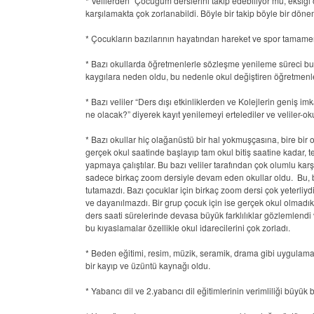
* Velilerden “Çocuğum derslerini takip edebiliyor mu, eksiği o
karşılamakta çok zorlanabildi. Böyle bir takip böyle bir dön
* Çocukların bazılarının hayatından hareket ve spor tamamen 
* Bazı okullarda öğretmenlerle sözleşme yenileme süreci bu
kaygılara neden oldu, bu nedenle okul değiştiren öğretmenle
* Bazı veliler “Ders dışı etkinliklerden ve Kolejlerin geni
ne olacak?” diyerek kayıt yenilemeyi ertelediler ve veliler-oku
* Bazı okullar hiç olağanüstü bir hal yokmuşçasına, bire bir 
gerçek okul saatinde başlayıp tam okul bitiş saatine kadar, te
yapmaya çalıştılar. Bu bazı veliler tarafından çok olumlu kar
sadece birkaç zoom dersiyle devam eden okullar oldu. Bu, baz
tutamazdı. Bazı çocuklar için birkaç zoom dersi çok yeterliydi
ve dayanılmazdı. Bir grup çocuk için ise gerçek okul olmadık
ders saati sürelerinde devasa büyük farklılıklar gözlemlend
bu kıyaslamalar özellikle okul idarecilerini çok zorladı.
* Beden eğitimi, resim, müzik, seramik, drama gibi uygulamalı
bir kayıp ve üzüntü kaynağı oldu.
* Yabancı dil ve 2.yabancı dil eğitimlerinin verimliliği büyük 