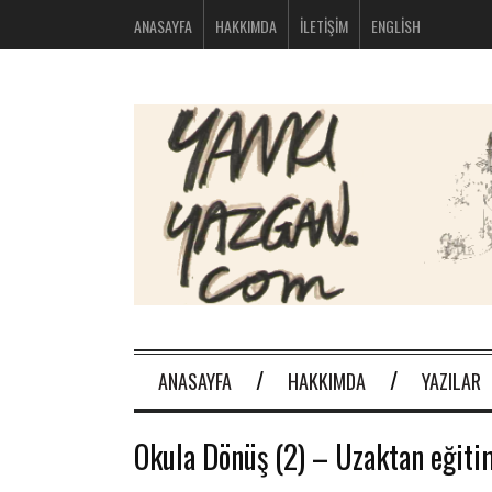
bolsos
ANASAYFA
HAKKIMDA
İLETIŞIM
ENGLISH
michael
kors
nike
huarache
baratas
montblanc
boligrafos
nike
outlet
polos
ralph
lauren
baratos
oakley
baratas
michael
kors
ANASAYFA
HAKKIMDA
YAZILAR
bolsos
new
balance
Okula Dönüş (2) – Uzaktan eğiti
574
new
balance