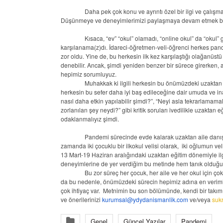
Daha pek çok konu ve ayrıntı özel bir ilgi ve çalışm
Düşünmeye ve deneyimlerimizi paylaşmaya devam etmek bu n
Kısaca, “ev” “okul” olamadı, “online okul” da “okul” 
karşılanama(z)dı. İdareci-öğretmen-veli-öğrenci herkes pande
zor oldu. Yine de, bu herkesin ilk kez karşılaştığı olağanüstü 
denebilir. Ancak, şimdi yeniden benzer bir sürece girerken, a
hepimiz sorumluyuz.
Muhakkak ki ilgili herkesin bu önümüzdeki uzaktan e
herkesin bu sefer daha iyi baş edileceğine dair umuda ve in
nasıl daha etkin yapılabilir şimdi?”, “Neyi asla tekrarlamama
zorlanılan şey neydi?” gibi kritik soruları ivedilikle uzaktan
odaklanmalıyız şimdi.
Pandemi sürecinde evde kalarak uzaktan aile danışma
zamanda iki çocuklu bir ilkokul velisi olarak, iki oğlumun 
13 Mart-19 Haziran aralığındaki uzaktan eğitim dönemiyle il
deneyimlerine de yer verdiğim bu metinde hem tanık olduğum
Bu zor süreç her çocuk, her aile ve her okul için çok
da bu nedenle, önümüzdeki sürecin hepimiz adına en verimli 
çok ihtiyaç var. Metnimin bu son bölümünde, kendi bir takım
ve önerilerinizi
kurumsal@ydydanismanlik.com
ve/veya
suk
Genel
Güncel Yazılar
Pandemi