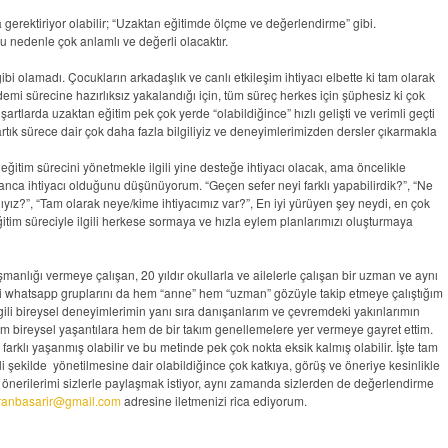
a gerektiriyor olabilir; “Uzaktan eğitimde ölçme ve değerlendirme” gibi.
edenle çok anlamlı ve değerli olacaktır.
gibi olamadı. Çocukların arkadaşlık ve canlı etkileşim ihtiyacı elbette ki tam olarak
mi sürecine hazırlıksız yakalandığı için, tüm süreç herkes için şüphesiz ki çok
şartlarda uzaktan eğitim pek çok yerde “olabildiğince” hızlı gelişti ve verimli geçti
rtık sürece dair çok daha fazla bilgiliyiz ve deneyimlerimizden dersler çıkarmakla
ğitim sürecini yönetmekle ilgili yine desteğe ihtiyacı olacak, ama öncelikle
anca ihtiyacı olduğunu düşünüyorum. “Geçen sefer neyi farklı yapabilirdik?”, “Ne
lıyız?”, “Tam olarak neye/kime ihtiyacımız var?”, En iyi yürüyen şey neydi, en çok
 eğitim süreciyle ilgili herkese sormaya ve hızla eylem planlarımızı oluşturmaya
nlığı vermeye çalışan, 20 yıldır okullarla ve ailelerle çalışan bir uzman ve aynı
veli whatsapp gruplarını da hem “anne” hem “uzman” gözüyle takip etmeye çalıştığım
gili bireysel deneyimlerimin yanı sıra danışanlarım ve çevremdeki yakınlarımın
 bireysel yaşantılara hem de bir takım genellemelere yer vermeye gayret ettim.
 farklı yaşanmış olabilir ve bu metinde pek çok nokta eksik kalmış olabilir. İşte tam
şekilde yönetilmesine dair olabildiğince çok katkıya, görüş ve öneriye kesinlikle
 önerilerimi sizlerle paylaşmak istiyor, aynı zamanda sizlerden de değerlendirme
ranbasarir@gmail.com
adresine iletmenizi rica ediyorum.