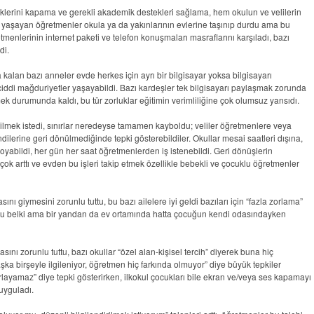
klerini kapama ve gerekli akademik destekleri sağlama, hem okulun ve velilerin
ısı yaşayan öğretmenler okula ya da yakınlarının evlerine taşınıp durdu ama bu
menlerinin internet paketi ve telefon konuşmaları masraflarını karşıladı, bazı
di.
lan bazı anneler evde herkes için ayrı bir bilgisayar yoksa bilgisayarı
iddi mağduriyetler yaşayabildi. Bazı kardeşler tek bilgisayarı paylaşmak zorunda
mek durumunda kaldı, bu tür zorluklar eğitimin verimliliğine çok olumsuz yansıdı.
bilmek istedi, sınırlar neredeyse tamamen kayboldu; veliler öğretmenlere veya
lerine geri dönülmediğinde tepki gösterebildiler. Okullar mesai saatleri dışına,
oyabildi, her gün her saat öğretmenlerden iş istenebildi. Geri dönüşlerin
 arttı ve evden bu işleri takip etmek özellikle bebekli ve çocuklu öğretmenler
nı giymesini zorunlu tuttu, bu bazı ailelere iyi geldi bazıları için “fazla zorlama”
iyordu belki ama bir yandan da ev ortamında hatta çocuğun kendi odasındayken
ını zorunlu tuttu, bazı okullar “özel alan-kişisel tercih” diyerek buna hiç
ka birşeyle ilgileniyor, öğretmen hiç farkında olmuyor” diye büyük tepkiler
layamaz” diye tepki gösterirken, ilkokul çocukları bile ekran ve/veya ses kapamayı
uyguladı.