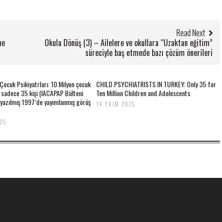
Read Next
ne
Okula Dönüş (3) – Ailelere ve okullara “Uzaktan eğitim”
süreciyle baş etmede bazı çözüm önerileri
 Çocuk Psikiyatrları: 10 Milyon çocuk
CHILD PSYCHIATRISTS IN TURKEY: Only 35 for
n sadece 35 kişi (IACAPAP Bülteni
Ten Million Children and Adolescents
 yazılmış 1997’de yayımlanmış görüş
14 EKIM 2025
025