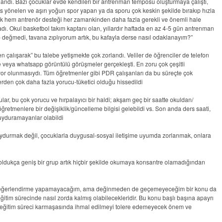
ndı. Bazı çocuklar evde kendileri bir antrenman temposu oluşturmaya çalıştı,
ı vs yönelen ve aşırı yoğun spor yapan ya da sporu çok keskin şekilde bırakıp hızla
tek hem antrenör desteği her zamankinden daha fazla gerekli ve önemli hale
dı. Okul basketbol takım kaptanı olan, yıllardır haftada en az 4-5 gün antrenman
op değmedi, tavana zıplıyorum artık, bu kafayla derse nasıl odaklanayım?”
 çalışarak” bu talebe yetişmekte çok zorlandı. Veliler de öğrenciler de telefon
e veya whatsapp görüntülü görüşmeler gerçekleşti. En zoru çok çeşitli
or olunmasıydı. Tüm öğretmenler gibi PDR çalışanları da bu süreçte çok
den çok daha fazla yorucu-tüketici olduğu hissedildi
ldular, bu çok yorucu ve hırpalayıcı bir haldi; akşam geç bir saatte okuldan/
ğretmenlere bir değişiklik/güncelleme bilgisi gelebildi vs. Son anda ders saati,
uyduramayanlar olabildi
 uydurmak değil, çocuklarla duygusal-sosyal iletişime uyumda zorlanmak, onlara
oldukça geniş bir grup artık hiçbir şekilde okumaya konsantre olamadığından
nda değerlendirme yapamayacağım, ama değinmeden de geçemeyeceğim bir konu da
ğitim sürecinde nasıl zorda kalmış olabilecekleridir. Bu konu başlı başına apayrı
n eğitim süreci karmaşasında ihmal edilmeyi tolere edemeyecek önem ve