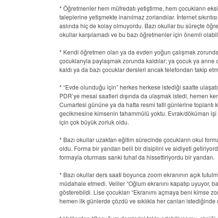
* Öğretmenler hem müfredatı yetiştirme, hem çocukların eksi
taleplerine yetişmekte inanılmaz zorlandılar. İnternet sıkınt
aslında hiç de kolay olmuyordu. Bazı okullar bu süreçte öğret
okullar karşılamadı ve bu bazı öğretmenler için önemli olabil
* Kendi öğretmen olan ya da evden yoğun çalışmak zorunda ka
çocuklarıyla paylaşmak zorunda kaldılar; ya çocuk ya anne c
kaldı ya da bazı çocuklar dersleri ancak telefondan takip et
* “Evde olunduğu için” herkes herkese istediği saatte ulaşa
PDR’ye mesai saatleri dışında da ulaşmak istedi, hemen kendi
Cumartesi gününe ya da hatta resmi tatil günlerine toplantı k
gecikmesine kimsenin tahammülü yoktu. Evrak/döküman işi çok
için çok büyük zorluk oldu.
* Bazı okullar uzaktan eğitim sürecinde çocukların okul forması
oldu. Forma bir yandan belli bir disiplini ve aidiyeti getir
formayla oturması sanki tuhaf da hissettiriyordu bir yandan.
* Bazı okullar ders saati boyunca zoom ekranının açık tutulmas
müdahale etmedi. Veliler “Oğlum ekranını kapatıp uyuyor, baş
gösterebildi. Lise çocukları “Ekranımı açmaya beni kimse zor
hemen ilk günlerde çözdü ve sıklıkla her canları istediğinde 