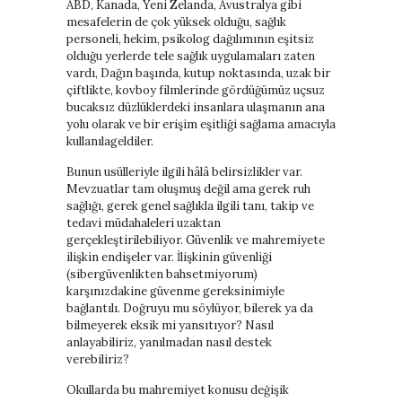
ABD, Kanada, Yeni Zelanda, Avustralya gibi
mesafelerin de çok yüksek olduğu, sağlık
personeli, hekim, psikolog dağılımının eşitsiz
olduğu yerlerde tele sağlık uygulamaları zaten
vardı, Dağın başında, kutup noktasında, uzak bir
çiftlikte, kovboy filmlerinde gördüğümüz uçsuz
bucaksız düzlüklerdeki insanlara ulaşmanın ana
yolu olarak ve bir erişim eşitliği sağlama amacıyla
kullanılageldiler.
Bunun usülleriyle ilgili hâlâ belirsizlikler var.
Mevzuatlar tam oluşmuş değil ama gerek ruh
sağlığı, gerek genel sağlıkla ilgili tanı, takip ve
tedavi müdahaleleri uzaktan
gerçekleştirilebiliyor. Güvenlik ve mahremiyete
ilişkin endişeler var. İlişkinin güvenliği
(sibergüvenlikten bahsetmiyorum)
karşınızdakine güvenme gereksinimiyle
bağlantılı. Doğruyu mu söylüyor, bilerek ya da
bilmeyerek eksik mi yansıtıyor? Nasıl
anlayabiliriz, yanılmadan nasıl destek
verebiliriz?
Okullarda bu mahremiyet konusu değişik