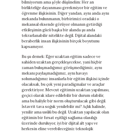
bilmiyorum ama şöyle düşünelim: Her an
birlikteliğe dayanması gerekmiyor bir eğitim ve
öğrenme ilişkisinin. Diğer yandan, aynı anda aynı
mekanda bulunmanın, birbirimizi oradaki o
mekansal eksende görüyor olmanın getirdiği
etkileşimin gücü başka bir alanda şu anda
tekrarlanabilir nitelikte değil. Dijital alandaki
beraberlik insan ilişkisinin birçok boyutunu
kapsamıyor.
Bu şu demek: Eğer uzaktan eğitim sadece ve
sahiden uzaktan gerçekleşecekse, yani hiçbir
zaman buluşmadığımız görüşmediğimiz, aynı
mekanı paylaşmadığımız, aynı havayı
solumadığımız insanlarla bir eğitim ilişkisi içinde
olacaksak, bu çok yeni paradigmalar ve araçlar
gerektiriyor. Mevcut eğitimin uzaktan yapılması,
geçici olarak idare edilebilir bir durum olabilir,
ama bu haliyle bir norm oluşturulacak gibi değil.
İstavrit tava soğuk yenilebilir mi? Açlık halinde,
yenilir ama usülü bu değil. Uzaktan yapılacak olan
eğitimin bir fırsat eşitliği sağlama olasılığı
üzerinde duruluyor, iyi bir dijital alt yapı ve
herkesin eline verebileceğiniz teknolojik