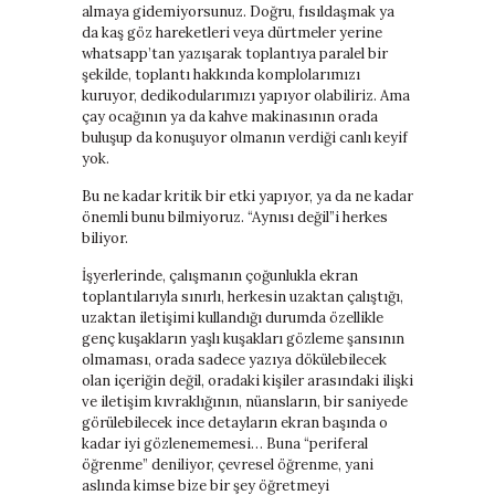
almaya gidemiyorsunuz. Doğru, fısıldaşmak ya
da kaş göz hareketleri veya dürtmeler yerine
whatsapp’tan yazışarak toplantıya paralel bir
şekilde, toplantı hakkında komplolarımızı
kuruyor, dedikodularımızı yapıyor olabiliriz. Ama
çay ocağının ya da kahve makinasının orada
buluşup da konuşuyor olmanın verdiği canlı keyif
yok.
Bu ne kadar kritik bir etki yapıyor, ya da ne kadar
önemli bunu bilmiyoruz. “Aynısı değil”i herkes
biliyor.
İşyerlerinde, çalışmanın çoğunlukla ekran
toplantılarıyla sınırlı, herkesin uzaktan çalıştığı,
uzaktan iletişimi kullandığı durumda özellikle
genç kuşakların yaşlı kuşakları gözleme şansının
olmaması, orada sadece yazıya dökülebilecek
olan içeriğin değil, oradaki kişiler arasındaki ilişki
ve iletişim kıvraklığının, nüansların, bir saniyede
görülebilecek ince detayların ekran başında o
kadar iyi gözlenememesi… Buna “periferal
öğrenme” deniliyor, çevresel öğrenme, yani
aslında kimse bize bir şey öğretmeyi