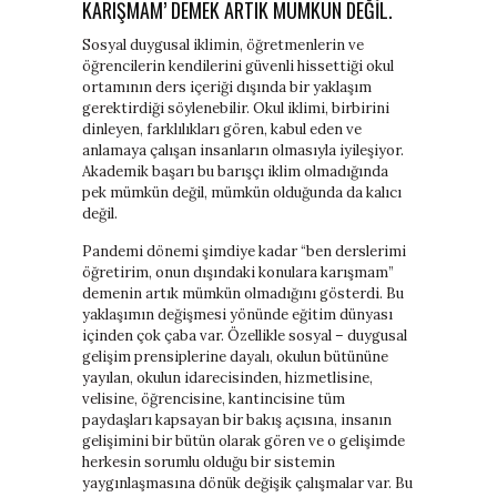
KARIŞMAM’ DEMEK ARTIK MÜMKÜN DEĞIL.
Sosyal duygusal iklimin, öğretmenlerin ve
öğrencilerin kendilerini güvenli hissettiği okul
ortamının ders içeriği dışında bir yaklaşım
gerektirdiği söylenebilir. Okul iklimi, birbirini
dinleyen, farklılıkları gören, kabul eden ve
anlamaya çalışan insanların olmasıyla iyileşiyor.
Akademik başarı bu barışçı iklim olmadığında
pek mümkün değil, mümkün olduğunda da kalıcı
değil.
Pandemi dönemi şimdiye kadar “ben derslerimi
öğretirim, onun dışındaki konulara karışmam”
demenin artık mümkün olmadığını gösterdi. Bu
yaklaşımın değişmesi yönünde eğitim dünyası
içinden çok çaba var. Özellikle sosyal – duygusal
gelişim prensiplerine dayalı, okulun bütününe
yayılan, okulun idarecisinden, hizmetlisine,
velisine, öğrencisine, kantincisine tüm
paydaşları kapsayan bir bakış açısına, insanın
gelişimini bir bütün olarak gören ve o gelişimde
herkesin sorumlu olduğu bir sistemin
yaygınlaşmasına dönük değişik çalışmalar var. Bu