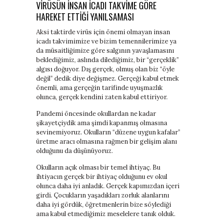
VIRÜSÜN INSAN ICADI TAKVIME GÖRE
HAREKET ETTIĞI YANILSAMASI
Aksi taktirde virüs için önemi olmayan insan
icadı takvimimize ve bizim temennilerimize ya
da müsaitliğimize göre salgının yavaşlamasını
beklediğimiz, aslında dilediğimiz, bir “gerçeklik”
algısı doğuyor. Dış gerçek, olmuş olan biz “öyle
değil” dedik diye değişmez. Gerçeği kabul etmek
önemli, ama gerçeğin tarifinde uyuşmazlık
olunca, gerçek kendini zaten kabul ettiriyor.
Pandemi öncesinde okullardan ne kadar
şikayetçiydik ama şimdi kapanmış olmasına
sevinemiyoruz. Okulların “düzene uygun kafalar”
üretme aracı olmasına rağmen bir gelişim alanı
olduğunu da düşünüyoruz.
Okulların açık olması bir temel ihtiyaç. Bu
ihtiyacın gerçek bir ihtiyaç olduğunu ev okul
olunca daha iyi anladık. Gerçek kapımızdan içeri
girdi. Çocukların yaşadıkları zorluk alanlarını
daha iyi gördük, öğretmenlerin bize söylediği
ama kabul etmediğimiz meselelere tanık olduk.