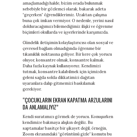
amaçlamadığı halde, bizim orada bulunmak
sebebiyle bir gözlemci olarak, bakarak adeta
“geçerken” öğrendiklerimiz. Uzaktan çalışma
buna çok imkan vermiyor. O nedenle, yerini nasıl
dolduracağımızı bilemediğimiz ilişki ve öğrenme
biçimleri okullarda ve işyerlerinde karşımızda.
Gündelik iletişimin kolaylaştırıcısı olan sosyal ve
çevresel bağlam olmadığında öğrenme bir
tıkanıklık noktasına geliyor. Bir kere çok yorucu
oluyor, konsantre olmak, konsantre kalmak.
Daha fazla kaynak kullanıyoruz. Kendimizi
tutmak, konsantre kalabilmek için içimizden
geleni sağda solda dikkatimizi dağıtan
uyaranlara dalıp gitmemizi baskılamak
gerekiyor.
“ÇOCUKLARIN EKRAN KAPATMA ARZULARINI
DA ANLAMALIYIZ”
Kendi suratımızı görmek de yorucu. Konuşurken
kendimize bakmaya alışkın değiliz. Bu
saptamalar basitçe bir şikayet değil, örneğin,
Zoom ekranındaki “görüntünü gizle” komutu bu