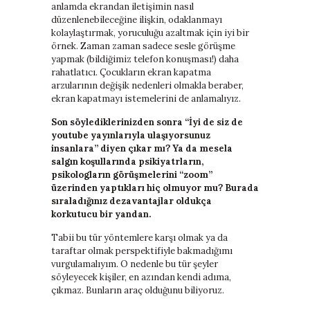
anlamda ekrandan iletişimin nasıl
düzenlenebileceğine ilişkin, odaklanmayı
kolaylaştırmak, yoruculuğu azaltmak için iyi bir
örnek. Zaman zaman sadece sesle görüşme
yapmak (bildiğimiz telefon konuşması!) daha
rahatlatıcı. Çocukların ekran kapatma
arzularının değişik nedenleri olmakla beraber,
ekran kapatmayı istemelerini de anlamalıyız.
Son söylediklerinizden sonra “İyi de siz de
youtube yayınlarıyla ulaşıyorsunuz
insanlara” diyen çıkar mı? Ya da mesela
salgın koşullarında psikiyatrların,
psikologların görüşmelerini “zoom”
üzerinden yaptıkları hiç olmuyor mu? Burada
sıraladığınız dezavantajlar oldukça
korkutucu bir yandan.
Tabii bu tür yöntemlere karşı olmak ya da
taraftar olmak perspektifiyle bakmadığımı
vurgulamalıyım. O nedenle bu tür şeyler
söyleyecek kişiler, en azından kendi adıma,
çıkmaz. Bunların araç olduğunu biliyoruz.