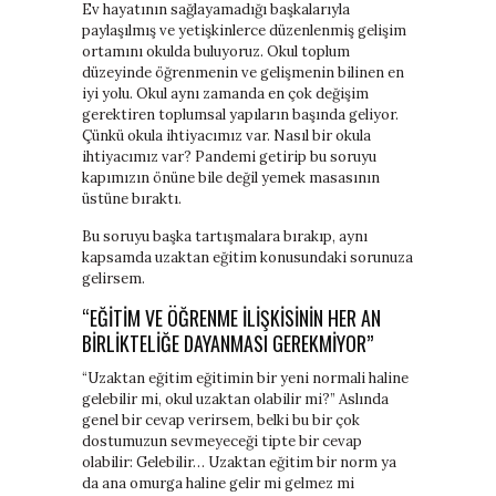
Ev hayatının sağlayamadığı başkalarıyla
paylaşılmış ve yetişkinlerce düzenlenmiş gelişim
ortamını okulda buluyoruz. Okul toplum
düzeyinde öğrenmenin ve gelişmenin bilinen en
iyi yolu. Okul aynı zamanda en çok değişim
gerektiren toplumsal yapıların başında geliyor.
Çünkü okula ihtiyacımız var. Nasıl bir okula
ihtiyacımız var? Pandemi getirip bu soruyu
kapımızın önüne bile değil yemek masasının
üstüne bıraktı.
Bu soruyu başka tartışmalara bırakıp, aynı
kapsamda uzaktan eğitim konusundaki sorunuza
gelirsem.
“EĞITIM VE ÖĞRENME ILIŞKISININ HER AN
BIRLIKTELIĞE DAYANMASI GEREKMIYOR”
“Uzaktan eğitim eğitimin bir yeni normali haline
gelebilir mi, okul uzaktan olabilir mi?” Aslında
genel bir cevap verirsem, belki bu bir çok
dostumuzun sevmeyeceği tipte bir cevap
olabilir: Gelebilir… Uzaktan eğitim bir norm ya
da ana omurga haline gelir mi gelmez mi