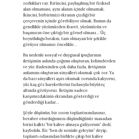
zorlukları var. Birincisi, paylaşılmış bir fiziksel
alan olmaması, aynı alanın içinde olmamak.
İkincisi, birbirimizi ekranın çizdiği bir
çerçevenin içinde görebiliyor olmak. Bunun da
genellikle yüzümüzden ibaret, yüzümüzün ve
başımızın öne çıktığı bir görsel olması… Üç
boyutluluğu bırakın, tam olmayan bir şekilde
görüyor olmamız öncelikle…
Bu nedenle sosyal ve duygusal ipuçlarının
iletişimin aslında çoğunu oluşturan, kelimelerden
ve yüz ifadesinden çok daha fazla, iletişimin
anlamını oluşturan sinyalleri okumak çok zor. Ya
da bazı sinyalleri aşırı okumak zorunda kalıyoruz,
yüz kaş göz hareketlerini fazlasıyla büyüteç
altında görüyoruz. İletişim sadece
karşımızdakinin ekrandan gösterdiği ve
gönderdiği kadar…
Şöyle düşünün, bir zoom toplantısındasınız,
beraber oturduğunuzu düşündüğünüz masadan
birisi kalktı “bir kahve almaya gidiyorum” dedi,
kayboldu. Siz “ben de seninle geleyim” deyip,
toplantı odasından birlikte çıkıp bir kahve