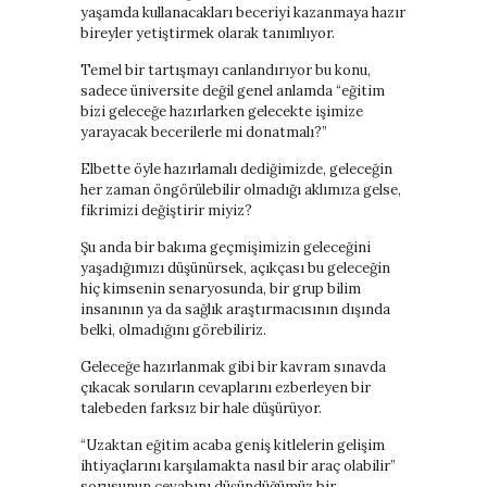
yaşamda kullanacakları beceriyi kazanmaya hazır
bireyler yetiştirmek olarak tanımlıyor.
Temel bir tartışmayı canlandırıyor bu konu,
sadece üniversite değil genel anlamda “eğitim
bizi geleceğe hazırlarken gelecekte işimize
yarayacak becerilerle mi donatmalı?”
Elbette öyle hazırlamalı dediğimizde, geleceğin
her zaman öngörülebilir olmadığı aklımıza gelse,
fikrimizi değiştirir miyiz?
Şu anda bir bakıma geçmişimizin geleceğini
yaşadığımızı düşünürsek, açıkçası bu geleceğin
hiç kimsenin senaryosunda, bir grup bilim
insanının ya da sağlık araştırmacısının dışında
belki, olmadığını görebiliriz.
Geleceğe hazırlanmak gibi bir kavram sınavda
çıkacak soruların cevaplarını ezberleyen bir
talebeden farksız bir hale düşürüyor.
“Uzaktan eğitim acaba geniş kitlelerin gelişim
ihtiyaçlarını karşılamakta nasıl bir araç olabilir”
sorusunun cevabını düşündüğümüz bir