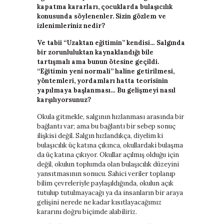
kapatma kararları, çocuklarda bulaşıcılık
baratas
konusunda söylenenler. Sizin gözlem ve
boligrafos
izlenimleriniz nedir?
montblanc
nike
Ve tabii “Uzaktan eğitimin” kendisi… Salgında
air
bir zorunluluktan kaynaklandığı bile
force
tartışmalı ama bunun ötesine geçildi.
baratas
“Eğitimin yeni normali” haline getirilmesi,
polo
yöntemleri, yordamları hatta teorisinin
ralph
yapılmaya başlanması… Bu gelişmeyi nasıl
lauren
karşılıyorsunuz?
baratos
nike
Okula gitmekle, salgının hızlanması arasında bir
air
bağlantı var; ama bu bağlantı bir sebep sonuç
force
ilişkisi değil. Salgın hızlandıkça, diyelim ki
1
bulaşıcılık üç katına çıkınca, okullardaki bulaşma
nike
da üç katına çıkıyor. Okullar açılmış olduğu için
huarache
değil, okulun toplumda olan bulaşıcılık düzeyini
yansıtmasının sonucu. Sahici veriler toplanıp
bilim çevreleriyle paylaşıldığında, okulun açık
tutulup tutulmayacağı ya da insanların bir araya
gelişini nerede ne kadar kısıtlayacağımız
kararını doğru biçimde alabiliriz.