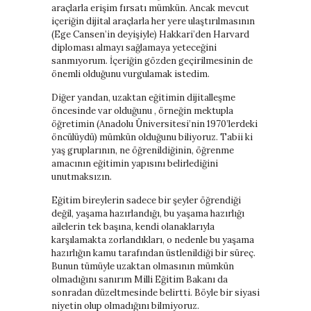
araçlarla erişim fırsatı mümkün. Ancak mevcut
içeriğin dijital araçlarla her yere ulaştırılmasının
(Ege Cansen’in deyişiyle) Hakkari’den Harvard
diploması almayı sağlamaya yeteceğini
sanmıyorum. İçeriğin gözden geçirilmesinin de
önemli olduğunu vurgulamak istedim.
Diğer yandan, uzaktan eğitimin dijitalleşme
öncesinde var olduğunu , örneğin mektupla
öğretimin (Anadolu Üniversitesi’nin 1970’lerdeki
öncülüydü) mümkün olduğunu biliyoruz. Tabii ki
yaş gruplarının, ne öğrenildiğinin, öğrenme
amacının eğitimin yapısını belirlediğini
unutmaksızın.
Eğitim bireylerin sadece bir şeyler öğrendiği
değil, yaşama hazırlandığı, bu yaşama hazırlığı
ailelerin tek başına, kendi olanaklarıyla
karşılamakta zorlandıkları, o nedenle bu yaşama
hazırlığın kamu tarafından üstlenildiği bir süreç.
Bunun tümüyle uzaktan olmasının mümkün
olmadığını sanırım Milli Eğitim Bakanı da
sonradan düzeltmesinde belirtti. Böyle bir siyasi
niyetin olup olmadığını bilmiyoruz.