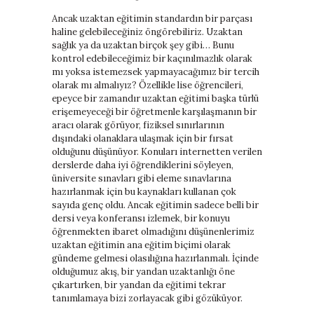
Ancak uzaktan eğitimin standardın bir parçası
haline gelebileceğiniz öngörebiliriz. Uzaktan
sağlık ya da uzaktan birçok şey gibi… Bunu
kontrol edebileceğimiz bir kaçınılmazlık olarak
mı yoksa istemezsek yapmayacağımız bir tercih
olarak mı almalıyız? Özellikle lise öğrencileri,
epeyce bir zamandır uzaktan eğitimi başka türlü
erişemeyeceği bir öğretmenle karşılaşmanın bir
aracı olarak görüyor, fiziksel sınırlarının
dışındaki olanaklara ulaşmak için bir fırsat
olduğunu düşünüyor. Konuları internetten verilen
derslerde daha iyi öğrendiklerini söyleyen,
üniversite sınavları gibi eleme sınavlarına
hazırlanmak için bu kaynakları kullanan çok
sayıda genç oldu. Ancak eğitimin sadece belli bir
dersi veya konferansı izlemek, bir konuyu
öğrenmekten ibaret olmadığını düşünenlerimiz
uzaktan eğitimin ana eğitim biçimi olarak
gündeme gelmesi olasılığına hazırlanmalı. İçinde
olduğumuz akış, bir yandan uzaktanlığı öne
çıkartırken, bir yandan da eğitimi tekrar
tanımlamaya bizi zorlayacak gibi gözüküyor.