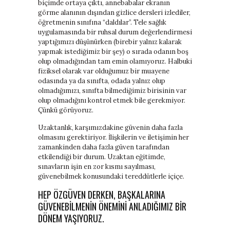
biçimde ortaya çıktı, annebabalar ekranın
görme alanının dışından gizlice dersleri izlediler,
öğretmenin sınıfına “daldılar”. Tele sağlık
uygulamasında bir ruhsal durum değerlendirmesi
yaptığımızı düşünürken (birebir yalnız kalarak
yapmak istediğimiz bir şey) o sırada odanın boş
olup olmadığından tam emin olamıyoruz. Halbuki
fiziksel olarak var olduğumuz bir muayene
odasında ya da sınıfta, odada yalnız olup
olmadığımızı, sınıfta bilmediğimiz birisinin var
olup olmadığını kontrol etmek bile gerekmiyor.
Çünkü görüyoruz.
Uzaktanlık, karşımızdakine güvenin daha fazla
olmasını gerektiriyor. İlişkilerin ve iletişimin her
zamankinden daha fazla güven tarafından
etkilendiği bir durum. Uzaktan eğitimde,
sınavların işin en zor kısmı sayılması,
güvenebilmek konusundaki tereddütlerle içiçe.
HEP ÖZGÜVEN DERKEN, BAŞKALARINA
GÜVENEBILMENIN ÖNEMINI ANLADIĞIMIZ BIR
DÖNEM YAŞIYORUZ.