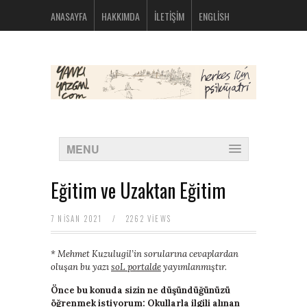
bolsos
ANASAYFA
HAKKIMDA
İLETIŞIM
ENGLISH
michael
kors
nike
huarache
baratas
montblanc
boligrafos
nike
outlet
polos
MENU
ralph
lauren
baratos
Eğitim ve Uzaktan Eğitim
oakley
baratas
michael
7 NISAN 2021
/
2262 VIEWS
kors
bolsos
new
* Mehmet Kuzulugil’in sorularına cevaplardan
balance
oluşan bu yazı
soL portalde
yayımlanmıştır.
574
Önce bu konuda sizin ne düşündüğünüzü
new
öğrenmek istiyorum: Okullarla ilgili alınan
balance