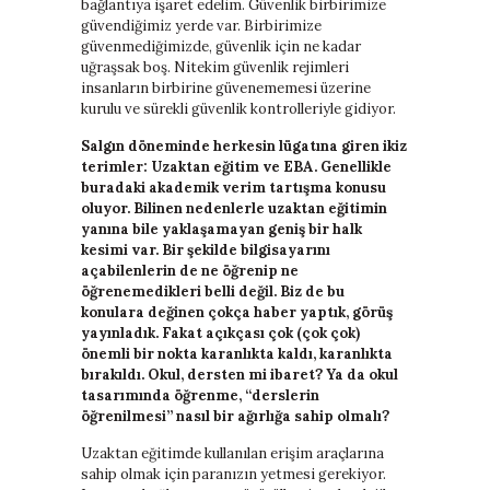
bağlantıya işaret edelim. Güvenlik birbirimize
güvendiğimiz yerde var. Birbirimize
güvenmediğimizde, güvenlik için ne kadar
uğraşsak boş. Nitekim güvenlik rejimleri
insanların birbirine güvenememesi üzerine
kurulu ve sürekli güvenlik kontrolleriyle gidiyor.
Salgın döneminde herkesin lügatına giren ikiz
terimler: Uzaktan eğitim ve EBA. Genellikle
buradaki akademik verim tartışma konusu
oluyor. Bilinen nedenlerle uzaktan eğitimin
yanına bile yaklaşamayan geniş bir halk
kesimi var. Bir şekilde bilgisayarını
açabilenlerin de ne öğrenip ne
öğrenemedikleri belli değil. Biz de bu
konulara değinen çokça haber yaptık, görüş
yayınladık. Fakat açıkçası çok (çok çok)
önemli bir nokta karanlıkta kaldı, karanlıkta
bırakıldı. Okul, dersten mi ibaret? Ya da okul
tasarımında öğrenme, “derslerin
öğrenilmesi” nasıl bir ağırlığa sahip olmalı?
Uzaktan eğitimde kullanılan erişim araçlarına
sahip olmak için paranızın yetmesi gerekiyor.