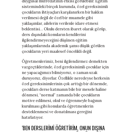
duygusal müfredatının etkisi görülebilir. Eğitim
sistemindeki birçok kurumda, özel gereksinimli
çocukların ihtiyaçları karşılanırken bir hakkın
verilmesi değil de özel bir muamele gibi
yaklaşımlar, ailelerin verilenle idare etmesi
beklentisi… Okulu dersten ibaret olarak görüp,
ders dışındaki konuların kendilerini
ilgilendirmeyeceğini düşünen eğitim
yaklaşımlarında akademik şansı düşük görülen
çocukların yeri maalesef öncelikli değil.
Öğretmenlerimiz, beni ilgilendirmez demekten
vazgeçtiklerinde, özel gereksinimli çocuklar için
ne yapacağımızı bilmiyoruz, o zaman uzak
duruyoruz, diyorlar. Özellikle neredeyse herkesin
özel gereksinimlerinin çok arttığı bir dönemde,
çocukları derse katmanın bile bir mesele haline
dönmesi, “normal” zamanda bile çocukların
motive edilmesi, okul ve öğrenmeyle bağının
kurulması gibi konularda öğretmenlerin
desteklenmesi ve donatılması gereğini
hatırlatıyor.
‘BEN DERSLERIMI ÖĞRETIRIM, ONUN DIŞINA