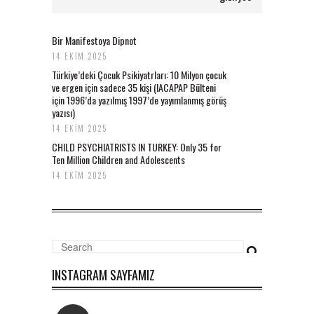
Bir Manifestoya Dipnot
14 EKIM 2025
Türkiye’deki Çocuk Psikiyatrları: 10 Milyon çocuk
ve ergen için sadece 35 kişi (IACAPAP Bülteni
için 1996’da yazılmış 1997’de yayımlanmış görüş
yazısı)
14 EKIM 2025
CHILD PSYCHIATRISTS IN TURKEY: Only 35 for
Ten Million Children and Adolescents
14 EKIM 2025
INSTAGRAM SAYFAMIZ