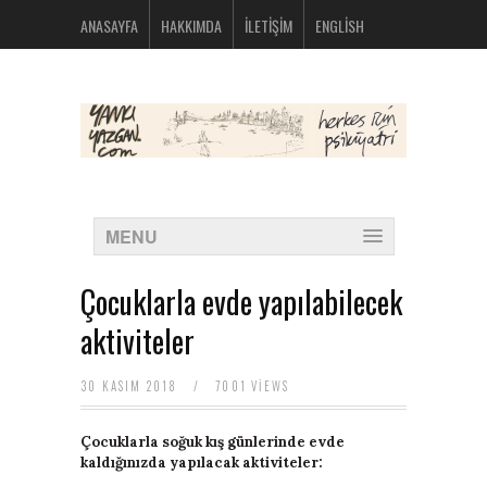
bolsos
ANASAYFA
HAKKIMDA
İLETIŞIM
ENGLISH
michael
kors
nike
huarache
baratas
montblanc
boligrafos
nike
outlet
polos
MENU
ralph
lauren
baratos
Çocuklarla evde yapılabilecek
oakley
baratas
aktiviteler
michael
kors
bolsos
30 KASIM 2018
/
7001 VIEWS
new
balance
Çocuklarla soğuk kış günlerinde evde
574
kaldığınızda yapılacak aktiviteler:
new
balance