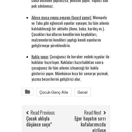
Daha önceden yaptınızsa, yenisini yapın. Yapboz’dan
pek sıkılınmaz.
Ailece masa oyunu oynayın (board game):
Monopoly
ve Tabu gibi eğlenceli oyunlar oynayın; bu tüm ailenin
katılabileceği bir aktivite (Anne, baba, kardeş vs.).
Çocukları kurallarını kendilerinin koydukları,
malzemelerini kendileri yaptığı kendi oyunlarını
geliştirmeye yüreklendirin.
Kukla yapın:
Çocuğunuz ile beraber evdeki eşyalar ile
kuklalar hazırlayın. Kuklaları hazırladıktan sonra
çocuğunuz ile tüm ailenin izleyeceği bir kukla
gösterisi yapın. Mümkünse kısa bir senaryo yazmak,
yazma becerilerini geliştirici olur.
Çocuk-Genç-Aile
Genel
Read Previous
Read Next
Çocuk aklıyla
Eğer hayatın sırrı
düşünce suçu*
kafalarımızda
gizliyse