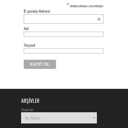
*
doldurulması zorunludur
E-posta Adresi
*
Ad
Soyad
ARŞIVLER
nike
air
Arşivler
max
pas
cher
michael