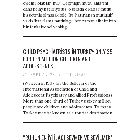
eylemi-olabilir-mi/ Geçmişin mutlu anlarını
daha kolay hatırlıyoruz, o sırada o kadar mutlu
hissetmiş olmasak bile. Bu ‘hatırlanan mutluluk’
ya da ‘hatırlama mutluluğu’ her zaman zihnimizin
bir fonksiyonel yanlılığı…
CHILD PSYCHIATRISTS IN TURKEY: ONLY 35
FOR TEN MILLION CHILDREN AND
ADOLESCENTS
21 TEMMUZ 2025
/
1141 VIEWS
(Written in 1997 for the Bulletin of the
International Association of Child and
Adolescent Psychiatry and Allied Professions)
More than one-third of Turkey’s sixty million
people are children and adolescents. To many,
Turkey may be known as a tourist destination…
“RUHUN EN IYI ILACI SEVMEK VE SEVILMEK”