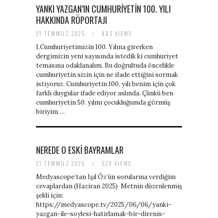
YANKI YAZGAN’IN CUMHURIYETIN 100. YILI
HAKKINDA RÖPORTAJI
21 TEMMUZ 2025
/
483 VIEWS
1.Cumhuriyetimizin 100. Yılına girerken
dergimizin yeni sayısında istedik ki cumhuriyet
temasına odaklanalım. Bu doğrultuda öncelikle
cumhuriyetin sizin için ne ifade ettiğini sormak
istiyoruz. Cumhuriyetin 100. yılı benim için çok
farklı duygular ifade ediyor aslında. Çünkü ben
cumhuriyetin 50. yılını çocukluğumda görmüş
biriyim….
NEREDE O ESKI BAYRAMLAR
21 TEMMUZ 2025
/
529 VIEWS
Medyascope’tan Işıl Öz’ün sorularına verdiğim
cevaplardan (Haziran 2025) Metnin düzenlenmiş
şekli için:
https://medyascope.tv/2025/06/06/yanki-
yazgan-ile-soylesi-hatirlamak-bir-direnis-