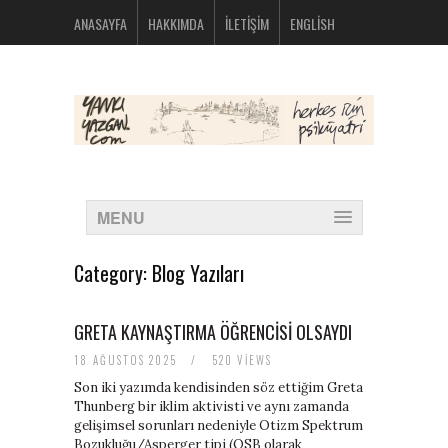
bolsos
ANASAYFA
HAKKIMDA
İLETIŞIM
ENGLISH
michael
kors
nike
huarache
baratas
montblanc
boligrafos
nike
outlet
polos
MENU
ralph
lauren
baratos
Category:
Blog Yazıları
oakley
baratas
michael
GRETA KAYNAŞTIRMA ÖĞRENCISI OLSAYDI
kors
bolsos
18 AĞUSTOS 2025
/
520 VIEWS
new
Son iki yazımda kendisinden söz ettiğim Greta
balance
Thunberg bir iklim aktivisti ve aynı zamanda
574
gelişimsel sorunları nedeniyle Otizm Spektrum
new
Bozukluğu/Asperger tipi (OSB olarak
balance