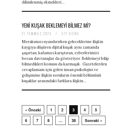
dilimlenmiş ekmekleri…
YENI KUŞAK BEKLEMEYI BILMEZ MI?
21 TEMMUZ 2025
/
577 VIEWS
Merakımızı uyandırırken geleceklerine ilişkin
kaygıya düşüren dijital kuşak aynı zamanda
şaşırtan, kafamızı karıştıran, ezberlerimizi
bozan davranışlar da gösteriyor. Beklemeyi bilip
bilmedikleri konusu da karmaşık. Gazetelerden
cevaplamam için gelen insan psikolojisi ve
gelişimine ilişkin soruların önemli bölümünü
kuşaklar arasındaki farklara ilişkin…
« Önceki
1
2
3
4
5
6
7
8
…
38
Sonraki »