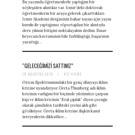
Bu yazımda öğretmenlerle yaptığım bir
söyleşiden alıntılar var. İzmir’deki doktoralı
öğretmenlerin bir araya gelerek çıkarttıkları
İzmir Akademi dergisinin bahar sayısı için yayın
kurulu ile yaptığımız röportajdan bir alıntıyla
ders yılının bitişini noktalayalım dedim. Sınav
heyecanı kavramının bile farklılaştığı, başarının
yarattığı…
“GELECEĞIMIZI SATTINIZ”
18 AĞUSTOS 2025
/
437 VIEWS
Otizm Spektrumundaki bir genç dünyayı iklim
krizine uyandırıyor Greta Thunberg adı iklim
krizinin varlığını bir biçimde yüzümüze çarpan
kişi ve iklim krizinin “Kral çıplak” diyen çocuğu
olarak şimdiden tarihteki yerini aldı gibi
gözüküyor. Greta iklim krizine ilişkin kanıt
isteyenlerin dikkatlice…