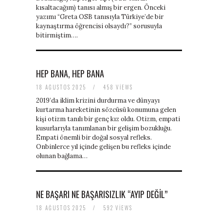
kısaltacağım) tanısı almış bir ergen. Önceki
baratas
yazımı “Greta OSB tanısıyla Türkiye’de bir
boligrafos
kaynaştırma öğrencisi olsaydı?” sorusuyla
montblanc
bitirmiştim….
nike
air
force
baratas
HEP BANA, HEP BANA
polo
ralph
18 AĞUSTOS 2025
/
458 VIEWS
lauren
2019’da iklim krizini durdurma ve dünyayı
baratos
kurtarma hareketinin sözcüsü konumuna gelen
nike
kişi otizm tanılı bir genç kız oldu. Otizm, empati
air
kusurlarıyla tanımlanan bir gelişim bozukluğu.
force
Empati önemli bir doğal sosyal refleks.
1
Onbinlerce yıl içinde gelişen bu refleks içinde
nike
olunan bağlama…
huarache
NE BAŞARI NE BAŞARISIZLIK “AYIP DEĞIL”
18 AĞUSTOS 2025
/
592 VIEWS