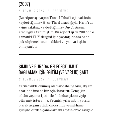
(2007)
21 TEMMUZ 2025
/
585 VIEWS
(Bu röportajı yapan Tansel Tüzel’i eşi -vakitsiz
kaybettiğimiz- Hızır Tüzel aracılığıyla, Hızır’ı da
-yine vakitsiz kaybettiğimiz- Duygu Asena
aracılığıyla tanımıştım. Bu röportajı da 2007’de o
zamanki THY dergisi için yapmış, sonra bana
pek söylemek istemedikleri ve yazıya ilişkin
olmayan bir…
ŞIMDI VE BURADA: GELECEĞE UMUT
BAĞLAMAK IÇIN EĞITIM (VE VARLIK) ŞART!
21 TEMMUZ 2025
/
553 VIEWS
Yatılı okulda okumuş olanlar daha iyi bilir, akşam
saatinde insane bir açlık bastırır. Gençliğin
bütün yaşama iştahı ile önünüze çıkanı yiyip
bitirmek istersiniz. Yetmişli yılların bir yatılısı
olarak akşam etüdü öncesinde yemekhane
girişine dizilen çanaklardaki zeytinler ve rasgele