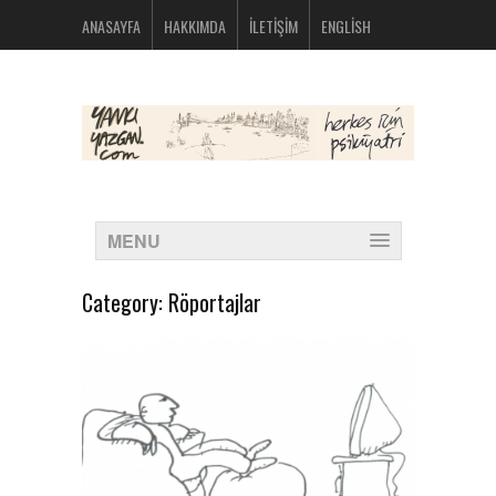
bolsos
ANASAYFA
HAKKIMDA
İLETIŞIM
ENGLISH
michael
kors
nike
huarache
baratas
montblanc
boligrafos
nike
outlet
polos
MENU
ralph
lauren
baratos
Category:
Röportajlar
oakley
baratas
michael
kors
bolsos
new
balance
574
new
balance