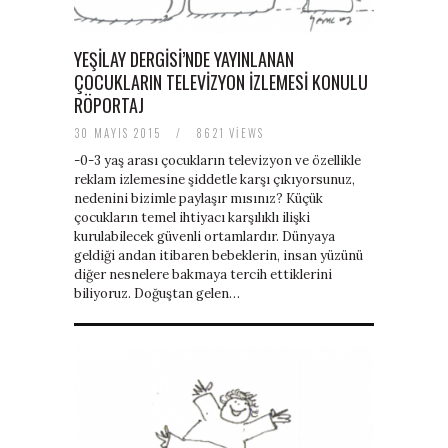
baratas
boligrafos
YEŞILAY DERGISI’NDE YAYINLANAN
montblanc
nike
ÇOCUKLARIN TELEVIZYON İZLEMESI KONULU
air
RÖPORTAJ
force
baratas
30 MAYIS 2015
/
8621 VIEWS
polo
-0-3 yaş arası çocukların televizyon ve özellikle
ralph
reklam izlemesine şiddetle karşı çıkıyorsunuz,
lauren
nedenini bizimle paylaşır mısınız? Küçük
baratos
çocukların temel ihtiyacı karşılıklı ilişki
nike
kurulabilecek güvenli ortamlardır. Dünyaya
air
geldiği andan itibaren bebeklerin, insan yüzünü
force
diğer nesnelere bakmaya tercih ettiklerini
1
biliyoruz. Doğuştan gelen…
nike
huarache