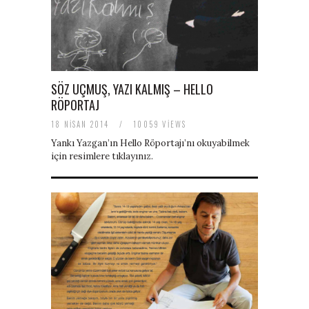
SÖZ UÇMUŞ, YAZI KALMIŞ – HELLO
RÖPORTAJ
18 NISAN 2014
/
10059 VIEWS
Yankı Yazgan’ın Hello Röportajı’nı okuyabilmek
için resimlere tıklayınız.