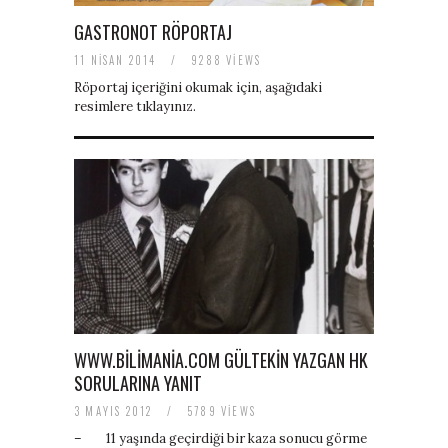
GASTRONOT RÖPORTAJ
11 NISAN 2014
/
9288 VIEWS
Röportaj içeriğini okumak için, aşağıdaki
resimlere tıklayınız.
WWW.BILIMANIA.COM GÜLTEKIN YAZGAN HK
SORULARINA YANIT
3 MAYIS 2012
/
5789 VIEWS
– 11 yaşında geçirdiği bir kaza sonucu görme