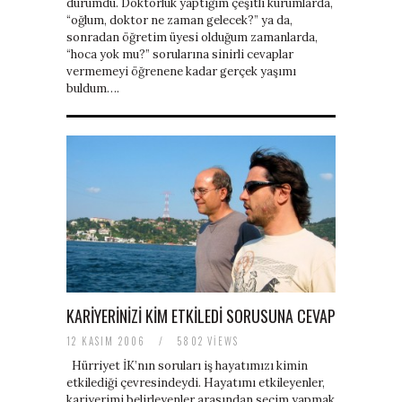
durumdu. Doktorluk yaptığım çeşitli kurumlarda,
“oğlum, doktor ne zaman gelecek?” ya da,
sonradan öğretim üyesi olduğum zamanlarda,
“hoca yok mu?” sorularına sinirli cevaplar
vermemeyi öğrenene kadar gerçek yaşımı
buldum….
KARIYERINIZI KIM ETKILEDI SORUSUNA CEVAP
12 KASIM 2006
/
5802 VIEWS
Hürriyet İK’nın soruları iş hayatımızı kimin
etkilediği çevresindeydi. Hayatımı etkileyenler,
kariyerimi belirleyenler arasından seçim yapmak