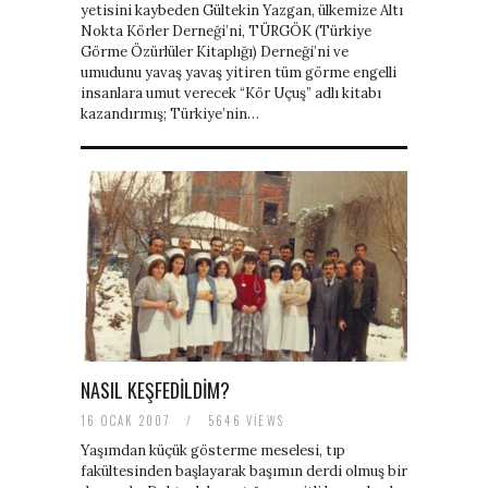
yetisini kaybeden Gültekin Yazgan, ülkemize Altı
Nokta Körler Derneği’ni, TÜRGÖK (Türkiye
Görme Özürlüler Kitaplığı) Derneği’ni ve
umudunu yavaş yavaş yitiren tüm görme engelli
insanlara umut verecek “Kör Uçuş” adlı kitabı
kazandırmış; Türkiye’nin…
NASIL KEŞFEDILDIM?
16 OCAK 2007
/
5646 VIEWS
Yaşımdan küçük gösterme meselesi, tıp
fakültesinden başlayarak başımın derdi olmuş bir