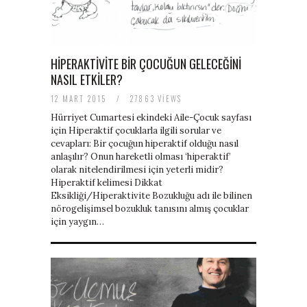
HIPERAKTIVITE BIR ÇOCUĞUN GELECEĞINI
NASIL ETKILER?
12 MART 2015
/
27863 VIEWS
Hürriyet Cumartesi ekindeki Aile-Çocuk sayfası
için Hiperaktif çocuklarla ilgili sorular ve
cevapları: Bir çocuğun hiperaktif olduğu nasıl
anlaşılır? Onun hareketli olması ‘hiperaktif’
olarak nitelendirilmesi için yeterli midir?
Hiperaktif kelimesi Dikkat
Eksikliği/Hiperaktivite Bozukluğu adı ile bilinen
nörogelişimsel bozukluk tanısını almış çocuklar
için yaygın…