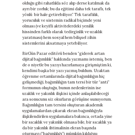
olduğu gibi rahatlıkla söz alıp derse katılmak da
ayrı bir zorluk; bu da eğitimi daha tek taraflı, tek
yönlü bir hale getirebiliyor.” Tek taraflılık,
yoruculuk ve sistemin radikal biçimde yeni
olması (ve keyifli aktivitelerdeki yenilik
hissinden farklı olarak tedirginlik ve uzaklık
yaratması) hem sosyal hem bilişsel zihin
sistemlerini aksatmaya yetebiliyor.
BirGün Pazar editörü benden “giderek artan
dijital bağımlılık” hakkında yazmamı istemiş, ben
de o niyetle bu yazıyı hazırlamaya girişmiştim ki,
kendimi başka bir yazı yazmış buldum. Uzaktan
öğrenme ortamlarında dijital bağımlılığın hiç
gelişmediği, bağımlılığın tam tersi bir tür “anti”
formunun oluştuğu, bunun nedenlerinin ise
uzaklık ve yakınlık ilişkisi içinde anlaşılabileceği
ara sonucunu siz okurların görüşüne sunuyorum.
Bağımlılığın tam tersini oluşturan akademik
uygulamalardan çıkarak ekran bağımlılığıyla
ilişkilendirilen uygulamalara bakınca, ortada yine
bir sıcaklık ve yakınlık olmasa bile, bir sıcaklık ya
da bir yakınlık ihtimalinin ekran başında
oturmayı (“bağımlılığı”) mümkün kıldığını