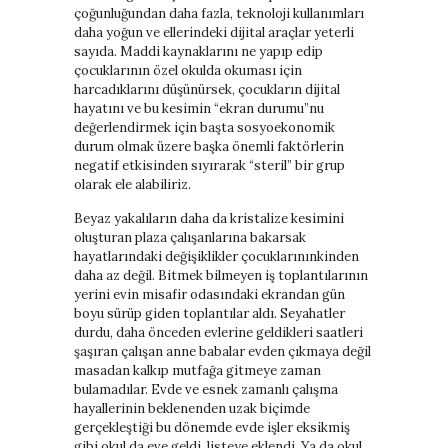
çoğunluğundan daha fazla, teknoloji kullanımları
daha yoğun ve ellerindeki dijital araçlar yeterli
sayıda. Maddi kaynaklarını ne yapıp edip
çocuklarının özel okulda okuması için
harcadıklarını düşünürsek, çocukların dijital
hayatını ve bu kesimin “ekran durumu”nu
değerlendirmek için başta sosyoekonomik
durum olmak üzere başka önemli faktörlerin
negatif etkisinden sıyırarak “steril” bir grup
olarak ele alabiliriz.
Beyaz yakalıların daha da kristalize kesimini
oluşturan plaza çalışanlarına bakarsak
hayatlarındaki değişiklikler çocuklarınınkinden
daha az değil. Bitmek bilmeyen iş toplantılarının
yerini evin misafir odasındaki ekrandan gün
boyu sürüp giden toplantılar aldı. Seyahatler
durdu, daha önceden evlerine geldikleri saatleri
şaşıran çalışan anne babalar evden çıkmaya değil
masadan kalkıp mutfağa gitmeye zaman
bulamadılar. Evde ve esnek zamanlı çalışma
hayallerinin beklenenden uzak biçimde
gerçekleştiği bu dönemde evde işler eksikmiş
gibi okul da eve geldi, listeye eklendi. Ya da okul