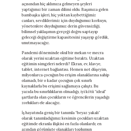
açısından hiç aklımıza gelmeyen şeyleri
baratas
yaptığımız bir zaman dilimi oldu. Başımıza gelen
boligrafos
bambaşka işleri, hiç yoktan kaybettiğimiz
montblanc
canları, sevdiklerimiz için duyduğumuz korkuyu,
nike
yönetenlere duyduğumuz derin güvensizliği,
air
bilimsel yaklaşımın gerçeği doğru saptayıp
force
geleceği değiştirme kapasitesini yaşayıp gördük,
baratas
unutmayacağız.
polo
ralph
Pandemi döneminde okul bir mekan ve mecra
lauren
olarak yerini uzaktan eğitime bıraktı. Uzaktan
baratos
eğitimin simgeleri nelerdi? Ekran, ev, klavye,
nike
tablet, internet bağlantısı. Hemen not düşeyim,
air
milyonlarca çocuğun bu erişim olanaklarına sahip
force
olamadı, bir o kadar çocuğun çok sınırlı
1
kaynaklarla bu erişimi sağlamaya çalıştı. Bu
nike
yazıda bu sınırlılıkların olmadığı, iyi kötü “ideal”
huarache
şartlarda olan çocukların ve öğrencilerin yaşadığı
zorlukları ele alacağız.
İş hayatında geniş bir tanımla “beyaz yakalı”
olarak tanımladığımız kesimin çocukları uzaktan
eğitimde ekranla ilişkisi en fazla olanlardı; en
azından görünüşte olanakları toplumun