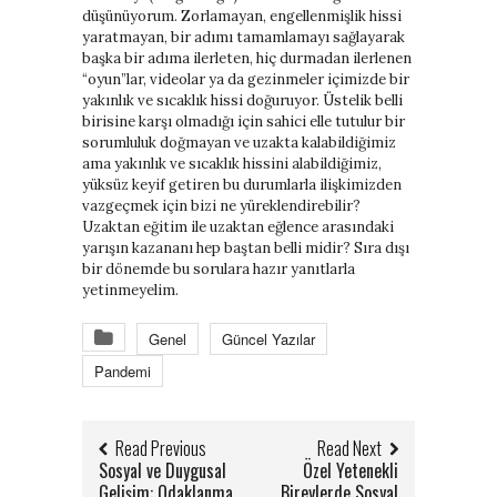
düşünüyorum. Zorlamayan, engellenmişlik hissi
yaratmayan, bir adımı tamamlamayı sağlayarak
başka bir adıma ilerleten, hiç durmadan ilerlenen
“oyun”lar, videolar ya da gezinmeler içimizde bir
yakınlık ve sıcaklık hissi doğuruyor. Üstelik belli
birisine karşı olmadığı için sahici elle tutulur bir
sorumluluk doğmayan ve uzakta kalabildiğimiz
ama yakınlık ve sıcaklık hissini alabildiğimiz,
yüksüz keyif getiren bu durumlarla ilişkimizden
vazgeçmek için bizi ne yüreklendirebilir?
Uzaktan eğitim ile uzaktan eğlence arasındaki
yarışın kazananı hep baştan belli midir? Sıra dışı
bir dönemde bu sorulara hazır yanıtlarla
yetinmeyelim.
Genel
Güncel Yazılar
Pandemi
Read Previous
Read Next
Sosyal ve Duygusal
Özel Yetenekli
Gelişim: Odaklanma,
Bireylerde Sosyal