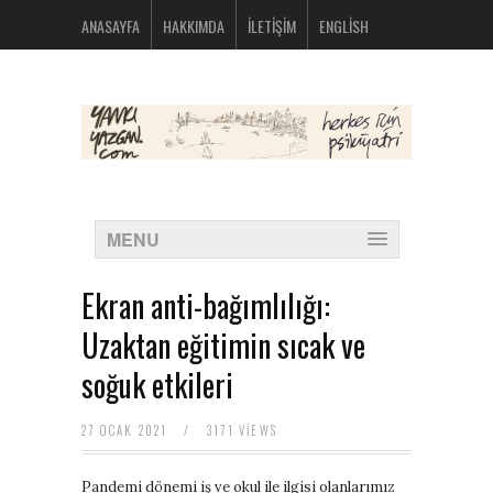
bolsos
ANASAYFA
HAKKIMDA
İLETIŞIM
ENGLISH
michael
kors
nike
huarache
baratas
montblanc
boligrafos
nike
outlet
polos
MENU
ralph
lauren
baratos
Ekran anti-bağımlılığı:
oakley
baratas
Uzaktan eğitimin sıcak ve
michael
kors
soğuk etkileri
bolsos
new
balance
27 OCAK 2021
/
3171 VIEWS
574
new
Pandemi dönemi iş ve okul ile ilgisi olanlarımız
balance