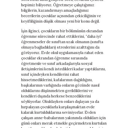
hepimiz biliyoruz. Öğretmeye çalıştığımız
bilgilerin, kazandırmayı amaçladığımız
becerilerin çocuklar açısından çekiciliğinin ve
keyifliliğinin düşük olması yeni bir konu değil.
İşin ilginci, çocukların bir bölümünün ekrandan
öğrenme sürecinde rahat ettiklerini, “daha iyi”
öğrenmeseler de sınıftan uzak olmanın (sınıfta
olmaya bağladıkları) streslerini azalttığını da
görüyoruz. Evde okul uygulamasıyla rahat eden
çocuklar ekrandan öğrenme sırasında
öğretmenle ve sınıf arkadaşlarıyla sosyal
iletişimlerini kendi istedikleri kadar yaptıklarını,
sınıf içindeyken kendilerini rahat
hissetmediklerini, kafalarının dağıldığını,
başkalarının varlığında onların gözünde nasıl
olduklarını düşünmekten gerildiklerini ve
kendileri dışında herkese benzediklerini
söylüyorlar. Okuldayken onları dışlayan ya da
hırpalayan çocuklarla karşılaşmaktan evde
kalarak kurtulduklarına seviniyorlar. Evden
çalışan anne-babalarının yakınında oldukları için
günü onları merak etmekle geçirmekten kurtulan