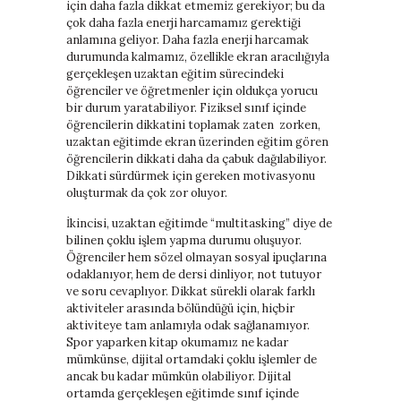
için daha fazla dikkat etmemiz gerekiyor; bu da
çok daha fazla enerji harcamamız gerektiği
anlamına geliyor. Daha fazla enerji harcamak
durumunda kalmamız, özellikle ekran aracılığıyla
gerçekleşen uzaktan eğitim sürecindeki
öğrenciler ve öğretmenler için oldukça yorucu
bir durum yaratabiliyor. Fiziksel sınıf içinde
öğrencilerin dikkatini toplamak zaten zorken,
uzaktan eğitimde ekran üzerinden eğitim gören
öğrencilerin dikkati daha da çabuk dağılabiliyor.
Dikkati sürdürmek için gereken motivasyonu
oluşturmak da çok zor oluyor.
İkincisi, uzaktan eğitimde “multitasking” diye de
bilinen çoklu işlem yapma durumu oluşuyor.
Öğrenciler hem sözel olmayan sosyal ipuçlarına
odaklanıyor, hem de dersi dinliyor, not tutuyor
ve soru cevaplıyor. Dikkat sürekli olarak farklı
aktiviteler arasında bölündüğü için, hiçbir
aktiviteye tam anlamıyla odak sağlanamıyor.
Spor yaparken kitap okumamız ne kadar
mümkünse, dijital ortamdaki çoklu işlemler de
ancak bu kadar mümkün olabiliyor. Dijital
ortamda gerçekleşen eğitimde sınıf içinde