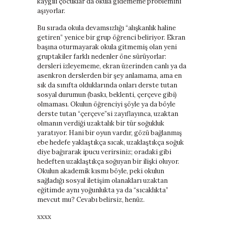
kaygılı çocuklar da okula gidememe problemini
aşıyorlar.
Bu sırada okula devamsızlığı “alışkanlık haline
getiren” yenice bir grup öğrenci beliriyor. Ekran
başına oturmayarak okula gitmemiş olan yeni
gruptakiler farklı nedenler öne sürüyorlar:
dersleri izleyememe, ekran üzerinden canlı ya da
asenkron derslerden bir şey anlamama, ama en
sık da sınıfta olduklarında onları derste tutan
sosyal durumun (baskı, beklenti, çerçeve gibi)
olmaması. Okulun öğrenciyi şöyle ya da böyle
derste tutan “çerçeve”si zayıflayınca, uzaktan
olmanın verdiği uzaktalık bir tür soğukluk
yaratıyor. Hani bir oyun vardır, gözü bağlanmış
ebe hedefe yaklaştıkça sıcak, uzaklaştıkça soğuk
diye bağırarak ipucu verirsiniz; oradaki gibi
hedeften uzaklaştıkça soğuyan bir ilişki oluyor.
Okulun akademik kısmı böyle, peki okulun
sağladığı sosyal iletişim olanakları uzaktan
eğitimde aynı yoğunlukta ya da “sıcaklıkta”
mevcut mu? Cevabı belirsiz, henüz.
xxxx