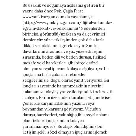
Bu uzaklık ve soğumaya açıklama getiren bir
yazıyı daha önce Psk. Çağla Fırat
www.yankiyazgan.com
da yayınlamıştı
(
http://www.yankiyazgan.com/dijital-ortamda-
egitim-dikkat-ve-odaklanma
) “Nedenlerden
birincisi, görüntülü/uzaktan ya da çevrimiçi
dersler yüz yüze etkileşimden çok daha fazla
dikkat ve odaklanma gerektiriyor. Sınıfın
duvarlarının arasında ve yüz yüze etkileşim
sırasında, beden dili ve beden duruşu, fiziksel
mesafe ve el hareketleri gibi birçok sözel
olmayan sosyal ipucunu kolayca algılıyor, ve bu
ipuçlarına fazla çaba sarf etmeden,
sezgilerimizle, doğal olarak yanıt veriyoruz. Bu
ipuçları sayesinde karşımızdakinin niyetini
anlamamız kolaylaşıyor ve iletişimdeki belirsizlik
azalıyor. Ekran üzerinden kurulan iletişimde ise
genellikle karşımızdakinin yüzünü veya
boynundan yukarısını görüyoruz. Vücudun
duruşu, hareketleri, yakınlığı gibi sosyal anlamı
olan fiziksel ipuçlarından kolayca
yararlanamıyoruz. Bu alışık olmadığımız bir
iletişim şekli, sözel olmayan ipuçlarını işlemek