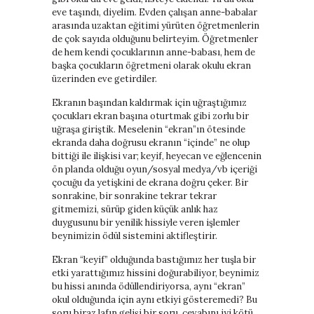
eve taşındı, diyelim. Evden çalışan anne-babalar
arasında uzaktan eğitimi yürüten öğretmenlerin
de çok sayıda olduğunu belirteyim. Öğretmenler
de hem kendi çocuklarının anne-babası, hem de
başka çocukların öğretmeni olarak okulu ekran
üzerinden eve getirdiler.
Ekranın başından kaldırmak için uğraştığımız
çocukları ekran başına oturtmak gibi zorlu bir
uğraşa giriştik. Meselenin “ekran”ın ötesinde
ekranda daha doğrusu ekranın “içinde” ne olup
bittiği ile ilişkisi var; keyif, heyecan ve eğlencenin
ön planda olduğu oyun/sosyal medya/vb içeriği
çocuğu da yetişkini de ekrana doğru çeker. Bir
sonrakine, bir sonrakine tekrar tekrar
gitmemizi, sürüp giden küçük anlık haz
duygusunu bir yenilik hissiyle veren işlemler
beynimizin ödül sistemini aktifleştirir.
Ekran “keyif” olduğunda bastığımız her tuşla bir
etki yarattığımız hissini doğurabiliyor, beynimiz
bu hissi anında ödüllendiriyorsa, aynı “ekran”
okul olduğunda için aynı etkiyi gösteremedi? Bu
soru biraz lafın gelişi bir soru, cevabını iyi kötü